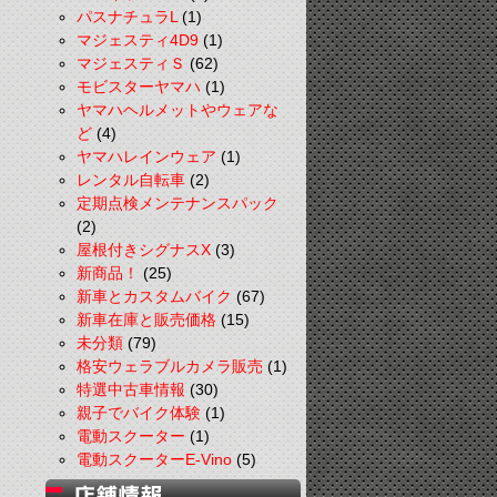
パスナチュラL
(1)
マジェスティ4D9
(1)
マジェスティＳ
(62)
モビスターヤマハ
(1)
ヤマハヘルメットやウェアな
ど
(4)
ヤマハレインウェア
(1)
レンタル自転車
(2)
定期点検メンテナンスパック
(2)
屋根付きシグナスX
(3)
新商品！
(25)
新車とカスタムバイク
(67)
新車在庫と販売価格
(15)
未分類
(79)
格安ウェラブルカメラ販売
(1)
特選中古車情報
(30)
親子でバイク体験
(1)
電動スクーター
(1)
電動スクーターE-Vino
(5)