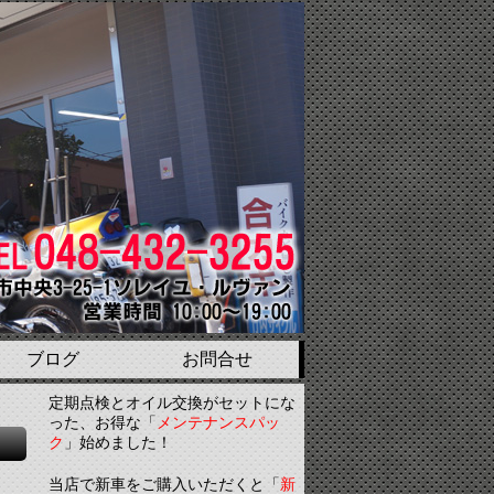
ブログ
お問合せ
定期点検とオイル交換がセットにな
った、お得な「
メンテナンスパッ
ク
」始めました！
当店で新車をご購入いただくと「
新