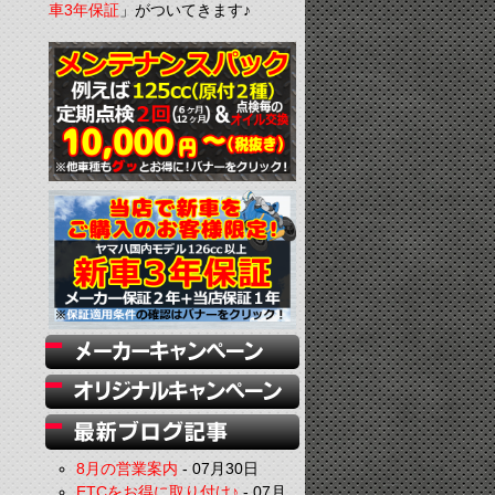
車3年保証
」がついてきます♪
8月の営業案内
-
07月30日
ETCをお得に取り付け♪
-
07月