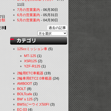
11日
7月の営業案内
-
06月30日
6月の営業案内
-
05月31日
7日
分類
5月の営業案内
-
04月30日
記事
過去の記事
125ccミッション車
(5)
MT-125
(1)
XSR125
(2)
YZF-R125
(1)
2輪用ETC車載器
(19)
2輪車用ETC2.0車載器
(24)
AMBOOT
(2)
BOLT
(8)
BOLTcafe
(1)
BW'ｓ125
(7)
BWSビーウイズ50FI
(3)
EC-03
(4)