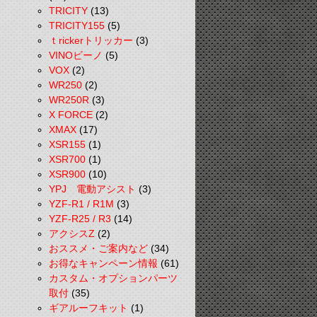
TRICITY
(13)
TRICITY155
(5)
ｔrickerトリッカー
(3)
VINOビーノ
(5)
VOX
(2)
WR250
(2)
WR250R
(3)
X FORCE
(2)
XMAX
(17)
XSR155
(1)
XSR700
(1)
XSR900
(10)
YPJ 電動アシスト
(3)
YZF-R1 / R1M
(3)
YZF-R25 / R3
(14)
アクシスZ
(2)
おススメ・ご案内など
(34)
お得なキャンペーン情報
(61)
カスタム・オプションパーツ
取付
(35)
ギアルーフキット
(1)