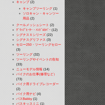
キャンプ
(2)
キャンプツーリング
(1)
ソロキャン・キャンツー
用品
(2)
クールメッシュシート
(2)
ｸﾞﾘｯﾌﾟﾋｰﾀｰ・ﾊﾝﾄﾞﾙｶﾊﾞｰ
(12)
シグナスＸシリーズ
(22)
シグナスグリファス
(3)
セロー250・ツーリングセロー
(3)
ツーリング
(32)
ツーリングやイベントの告知
(33)
ニューモデル情報
(14)
バイクのお仕事(修理など）
(73)
バイク用ドライブレコーダー
(2)
バイク用ナビ
(4)
パスBabby
(1)
パスキッスミニ
(1)