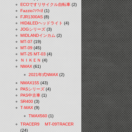
ECOですリサイクル自転車
(2)
Fazzioﾌｧﾂｨｵ
(1)
FJR1300AS
(8)
HID&LEDヘッドライト
(4)
JOGシリーズ
(3)
MIDLANDインカム
(2)
MT-07
(19)
MT-09
(45)
MT-25 MT-03
(4)
ＮＩＫＥＮ
(4)
NMAX
(61)
2021年式NMAX
(2)
NMAX155
(43)
PASシリーズ
(4)
PAS中古車
(1)
SR400
(3)
T-MAX
(9)
TMAX560
(1)
TRACER9 MT-09TRACER
(24)