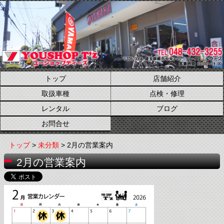
トップ
店舗紹介
取扱車種
点検・修理
レンタル
ブログ
お問合せ
トップ
>
未分類
> 2月の営業案内
2月の営業案内