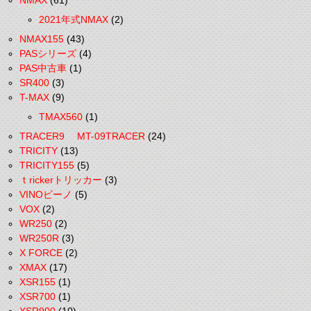
NMAX
(61)
2021年式NMAX
(2)
NMAX155
(43)
PASシリーズ
(4)
PAS中古車
(1)
SR400
(3)
T-MAX
(9)
TMAX560
(1)
TRACER9 MT-09TRACER
(24)
TRICITY
(13)
TRICITY155
(5)
ｔrickerトリッカー
(3)
VINOビーノ
(5)
VOX
(2)
WR250
(2)
WR250R
(3)
X FORCE
(2)
XMAX
(17)
XSR155
(1)
XSR700
(1)