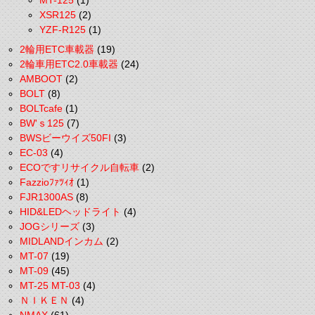
MT-125
(1)
XSR125
(2)
YZF-R125
(1)
2輪用ETC車載器
(19)
2輪車用ETC2.0車載器
(24)
AMBOOT
(2)
BOLT
(8)
BOLTcafe
(1)
BW'ｓ125
(7)
BWSビーウイズ50FI
(3)
EC-03
(4)
ECOですリサイクル自転車
(2)
Fazzioﾌｧﾂｨｵ
(1)
FJR1300AS
(8)
HID&LEDヘッドライト
(4)
JOGシリーズ
(3)
MIDLANDインカム
(2)
MT-07
(19)
MT-09
(45)
MT-25 MT-03
(4)
ＮＩＫＥＮ
(4)