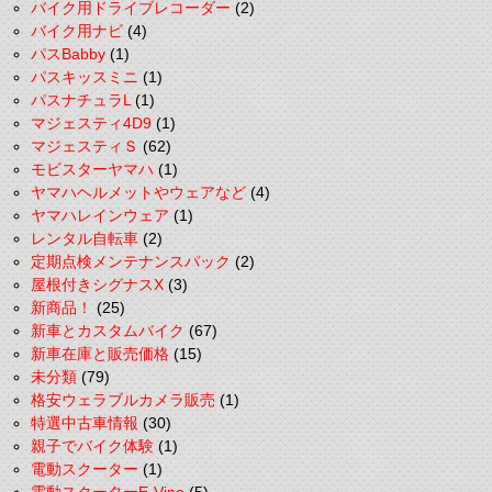
バイク用ドライブレコーダー
(2)
バイク用ナビ
(4)
パスBabby
(1)
パスキッスミニ
(1)
パスナチュラL
(1)
マジェスティ4D9
(1)
マジェスティＳ
(62)
モビスターヤマハ
(1)
ヤマハヘルメットやウェアなど
(4)
ヤマハレインウェア
(1)
レンタル自転車
(2)
定期点検メンテナンスパック
(2)
屋根付きシグナスX
(3)
新商品！
(25)
新車とカスタムバイク
(67)
新車在庫と販売価格
(15)
未分類
(79)
格安ウェラブルカメラ販売
(1)
特選中古車情報
(30)
親子でバイク体験
(1)
電動スクーター
(1)