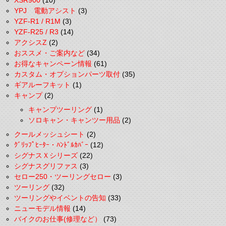
XSR900
(10)
YPJ 電動アシスト
(3)
YZF-R1 / R1M
(3)
YZF-R25 / R3
(14)
アクシスZ
(2)
おススメ・ご案内など
(34)
お得なキャンペーン情報
(61)
カスタム・オプションパーツ取付
(35)
ギアルーフキット
(1)
キャンプ
(2)
キャンプツーリング
(1)
ソロキャン・キャンツー用品
(2)
クールメッシュシート
(2)
ｸﾞﾘｯﾌﾟﾋｰﾀｰ・ﾊﾝﾄﾞﾙｶﾊﾞｰ
(12)
シグナスＸシリーズ
(22)
シグナスグリファス
(3)
セロー250・ツーリングセロー
(3)
ツーリング
(32)
ツーリングやイベントの告知
(33)
ニューモデル情報
(14)
バイクのお仕事(修理など）
(73)