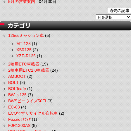
5月の営業案内
-
04月30日
過去の記事
125ccミッション車
(5)
MT-125
(1)
XSR125
(2)
YZF-R125
(1)
2輪用ETC車載器
(19)
2輪車用ETC2.0車載器
(24)
AMBOOT
(2)
BOLT
(8)
BOLTcafe
(1)
BW'ｓ125
(7)
BWSビーウイズ50FI
(3)
EC-03
(4)
ECOですリサイクル自転車
(2)
Fazzioﾌｧﾂｨｵ
(1)
FJR1300AS
(8)