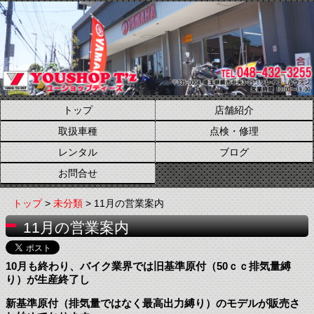
トップ
店舗紹介
取扱車種
点検・修理
レンタル
ブログ
お問合せ
トップ
>
未分類
> 11月の営業案内
11月の営業案内
10月も終わり、バイク業界では旧基準原付（50ｃｃ排気量縛
り）が生産終了し
新基準原付（排気量ではなく最高出力縛り）のモデルが販売さ