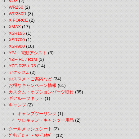
VOX
(2)
WR250
(2)
WR250R
(3)
X FORCE
(2)
XMAX
(17)
XSR155
(1)
XSR700
(1)
XSR900
(10)
YPJ 電動アシスト
(3)
YZF-R1 / R1M
(3)
YZF-R25 / R3
(14)
アクシスZ
(2)
おススメ・ご案内など
(34)
お得なキャンペーン情報
(61)
カスタム・オプションパーツ取付
(35)
ギアルーフキット
(1)
キャンプ
(2)
キャンプツーリング
(1)
ソロキャン・キャンツー用品
(2)
クールメッシュシート
(2)
ｸﾞﾘｯﾌﾟﾋｰﾀｰ・ﾊﾝﾄﾞﾙｶﾊﾞｰ
(12)