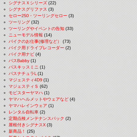
シグナスＸシリーズ
(22)
シグナスグリファス
(3)
セロー250・ツーリングセロー
(3)
ツーリング
(32)
ツーリングやイベントの告知
(33)
ニューモデル情報
(14)
バイクのお仕事(修理など）
(73)
バイク用ドライブレコーダー
(2)
バイク用ナビ
(4)
パスBabby
(1)
パスキッスミニ
(1)
パスナチュラL
(1)
マジェスティ4D9
(1)
マジェスティＳ
(62)
モビスターヤマハ
(1)
ヤマハヘルメットやウェアなど
(4)
ヤマハレインウェア
(1)
レンタル自転車
(2)
定期点検メンテナンスパック
(2)
屋根付きシグナスX
(3)
新商品！
(25)