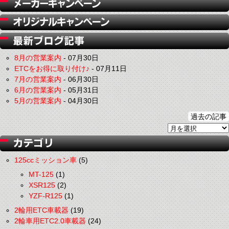
8月の営業案内
-
07月30日
ETCをお得に取り付け♪
-
07月11日
7月の営業案内
-
06月30日
6月の営業案内
-
05月31日
5月の営業案内
-
04月30日
過去の記事
125ccミッション車
(5)
MT-125
(1)
XSR125
(2)
YZF-R125
(1)
2輪用ETC車載器
(19)
2輪車用ETC2.0車載器
(24)