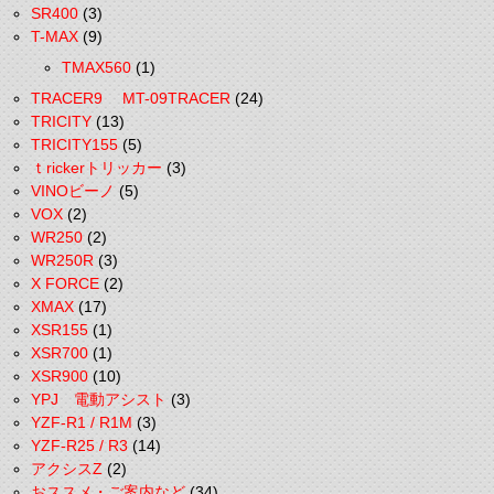
SR400
(3)
T-MAX
(9)
TMAX560
(1)
TRACER9 MT-09TRACER
(24)
TRICITY
(13)
TRICITY155
(5)
ｔrickerトリッカー
(3)
VINOビーノ
(5)
VOX
(2)
WR250
(2)
WR250R
(3)
X FORCE
(2)
XMAX
(17)
XSR155
(1)
XSR700
(1)
XSR900
(10)
YPJ 電動アシスト
(3)
YZF-R1 / R1M
(3)
YZF-R25 / R3
(14)
アクシスZ
(2)
おススメ・ご案内など
(34)