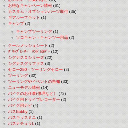
お得なキャンペーン情報
(61)
カスタム・オプションパーツ取付
(35)
ギアルーフキット
(1)
キャンプ
(2)
キャンプツーリング
(1)
ソロキャン・キャンツー用品
(2)
クールメッシュシート
(2)
ｸﾞﾘｯﾌﾟﾋｰﾀｰ・ﾊﾝﾄﾞﾙｶﾊﾞｰ
(12)
シグナスＸシリーズ
(22)
シグナスグリファス
(3)
セロー250・ツーリングセロー
(3)
ツーリング
(32)
ツーリングやイベントの告知
(33)
ニューモデル情報
(14)
バイクのお仕事(修理など）
(73)
バイク用ドライブレコーダー
(2)
バイク用ナビ
(4)
パスBabby
(1)
パスキッスミニ
(1)
パスナチュラL
(1)