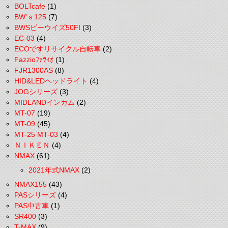
BOLTcafe
(1)
BW'ｓ125
(7)
BWSビーウイズ50FI
(3)
EC-03
(4)
ECOですリサイクル自転車
(2)
Fazzioﾌｧﾂｨｵ
(1)
FJR1300AS
(8)
HID&LEDヘッドライト
(4)
JOGシリーズ
(3)
MIDLANDインカム
(2)
MT-07
(19)
MT-09
(45)
MT-25 MT-03
(4)
ＮＩＫＥＮ
(4)
NMAX
(61)
2021年式NMAX
(2)
NMAX155
(43)
PASシリーズ
(4)
PAS中古車
(1)
SR400
(3)
T-MAX
(9)