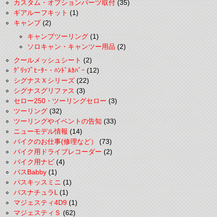
カスタム・オプションパーツ取付
(35)
ギアルーフキット
(1)
キャンプ
(2)
キャンプツーリング
(1)
ソロキャン・キャンツー用品
(2)
クールメッシュシート
(2)
ｸﾞﾘｯﾌﾟﾋｰﾀｰ・ﾊﾝﾄﾞﾙｶﾊﾞｰ
(12)
シグナスＸシリーズ
(22)
シグナスグリファス
(3)
セロー250・ツーリングセロー
(3)
ツーリング
(32)
ツーリングやイベントの告知
(33)
ニューモデル情報
(14)
バイクのお仕事(修理など）
(73)
バイク用ドライブレコーダー
(2)
バイク用ナビ
(4)
パスBabby
(1)
パスキッスミニ
(1)
パスナチュラL
(1)
マジェスティ4D9
(1)
マジェスティＳ
(62)