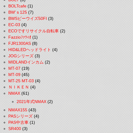
BOLTcafe
(1)
BW'ｓ125
(7)
BWSビーウイズ50FI
(3)
EC-03
(4)
ECOですリサイクル自転車
(2)
Fazzioﾌｧﾂｨｵ
(1)
FJR1300AS
(8)
HID&LEDヘッドライト
(4)
JOGシリーズ
(3)
MIDLANDインカム
(2)
MT-07
(19)
MT-09
(45)
MT-25 MT-03
(4)
ＮＩＫＥＮ
(4)
NMAX
(61)
2021年式NMAX
(2)
NMAX155
(43)
PASシリーズ
(4)
PAS中古車
(1)
SR400
(3)