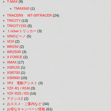
T-MAX
(9)
TMAX560
(1)
TRACER9 MT-09TRACER
(24)
TRICITY
(13)
TRICITY155
(5)
ｔrickerトリッカー
(3)
VINOビーノ
(5)
VOX
(2)
WR250
(2)
WR250R
(3)
X FORCE
(2)
XMAX
(17)
XSR155
(1)
XSR700
(1)
XSR900
(10)
YPJ 電動アシスト
(3)
YZF-R1 / R1M
(3)
YZF-R25 / R3
(14)
アクシスZ
(2)
おススメ・ご案内など
(34)
お得なキャンペーン情報
(61)