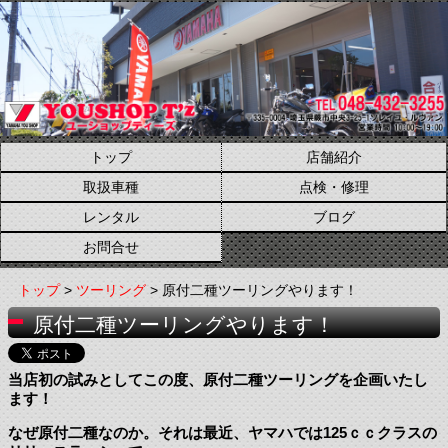
トップ
店舗紹介
取扱車種
点検・修理
レンタル
ブログ
お問合せ
トップ
>
ツーリング
> 原付二種ツーリングやります！
原付二種ツーリングやります！
当店初の試みとしてこの度、原付二種ツーリングを企画いたし
ます！
なぜ原付二種なのか。それは最近、ヤマハでは125ｃｃクラスの