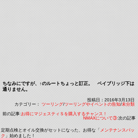
ちなみにですが、↑のルートちょっと訂正。 ベイブリッジ下は
通りません。
投稿日：2016年3月13日
カテゴリー：
ツーリング
/
ツーリングやイベントの告知
/
未分類
前の記事:
お得にマジェスティＳを購入するチャンス！
NMAXについて③
:次の記事
定期点検とオイル交換がセットになった、お得な「
メンテナンスパッ
ク
」始めました！