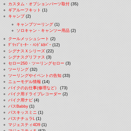
カスタム・オプションパーツ取付
(35)
ギアルーフキット
(1)
キャンプ
(2)
キャンプツーリング
(1)
ソロキャン・キャンツー用品
(2)
クールメッシュシート
(2)
ｸﾞﾘｯﾌﾟﾋｰﾀｰ・ﾊﾝﾄﾞﾙｶﾊﾞｰ
(12)
シグナスＸシリーズ
(22)
シグナスグリファス
(3)
セロー250・ツーリングセロー
(3)
ツーリング
(32)
ツーリングやイベントの告知
(33)
ニューモデル情報
(14)
バイクのお仕事(修理など）
(73)
バイク用ドライブレコーダー
(2)
バイク用ナビ
(4)
パスBabby
(1)
パスキッスミニ
(1)
パスナチュラL
(1)
マジェスティ4D9
(1)
マジェスティＳ
(62)