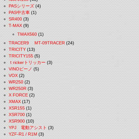
PASシリーズ
(4)
PAS中古車
(1)
SR400
(3)
T-MAX
(9)
TMAX560
(1)
TRACER9 MT-09TRACER
(24)
TRICITY
(13)
TRICITY155
(5)
ｔrickerトリッカー
(3)
VINOビーノ
(5)
VOX
(2)
WR250
(2)
WR250R
(3)
X FORCE
(2)
XMAX
(17)
XSR155
(1)
XSR700
(1)
XSR900
(10)
YPJ 電動アシスト
(3)
YZF-R1 / R1M
(3)