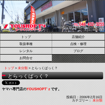
トップ
店舗紹介
取扱車種
点検・修理
レンタル
ブログ
お問合せ
トップ
>
未分類
> とらっくばっく？
とらっくばっく？
ヤマハ専門店の
YOUSHOPT’ｚ
です。
投稿日：2006年2月16日
カテゴリー：
未分類