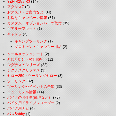
YZF-R25 / R3
(14)
アクシスZ
(2)
おススメ・ご案内など
(34)
お得なキャンペーン情報
(61)
カスタム・オプションパーツ取付
(35)
ギアルーフキット
(1)
キャンプ
(2)
キャンプツーリング
(1)
ソロキャン・キャンツー用品
(2)
クールメッシュシート
(2)
ｸﾞﾘｯﾌﾟﾋｰﾀｰ・ﾊﾝﾄﾞﾙｶﾊﾞｰ
(12)
シグナスＸシリーズ
(22)
シグナスグリファス
(3)
セロー250・ツーリングセロー
(3)
ツーリング
(32)
ツーリングやイベントの告知
(33)
ニューモデル情報
(14)
バイクのお仕事(修理など）
(73)
バイク用ドライブレコーダー
(2)
バイク用ナビ
(4)
パスBabby
(1)