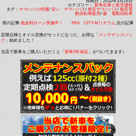
投稿日：2010年3月25日
カテゴリー：
新車在庫と販売価格
タグ：
ヤマハパス特価
/
安い ヤマハパス
/
格安ヤマハパス
/
格安電
動自転車販売
/
蕨 電動自転車
前の記事:
低金利ローン実施中！
PAS CITY-Mリチウム
:次の記事
定期点検とオイル交換がセットになった、お得な「
メンテナンスパッ
ク
」始めました！
当店で新車をご購入いただくと「
新車3年保証
」がついてきます♪