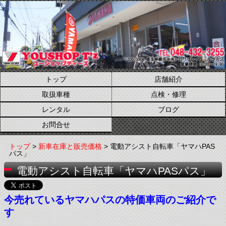
トップ
店舗紹介
取扱車種
点検・修理
レンタル
ブログ
お問合せ
トップ
>
新車在庫と販売価格
> 電動アシスト自転車「ヤマハPAS
パス」
電動アシスト自転車「ヤマハPASパス」
今売れているヤマハパスの特価車両のご紹介で
す