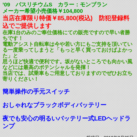
’09 パスリチウムS カラー：モンブラン
メーカー希望小売価格￥104,800
当店在庫限り特価￥85,800(税込) 防犯登録料
込でご提供します
在庫1台のみのご奉仕価格にての販売ですので早い者勝
ちです！
電動アシスト自転車は今や若い方にもご支持を頂いてい
る一度乗ってしまうと「もっと早く買っておけばよかっ
た」と
思うほど快適で便利です。坂がないところでも向かい風
などには最高のポテンシャルを発揮！
当店では、試乗車もご用意しておりますのでぜひお立ち
寄りください！
簡単操作の手元スイッチ
おしゃれなブラックボディバッテリー
夜でも安心の明るいバッテリー式LEDヘッドラ
ンプ