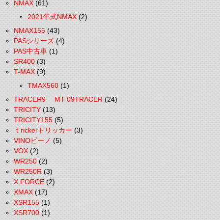
NMAX
(61)
2021年式NMAX
(2)
NMAX155
(43)
PASシリーズ
(4)
PAS中古車
(1)
SR400
(3)
T-MAX
(9)
TMAX560
(1)
TRACER9 MT-09TRACER
(24)
TRICITY
(13)
TRICITY155
(5)
ｔrickerトリッカー
(3)
VINOビーノ
(5)
VOX
(2)
WR250
(2)
WR250R
(3)
X FORCE
(2)
XMAX
(17)
XSR155
(1)
XSR700
(1)