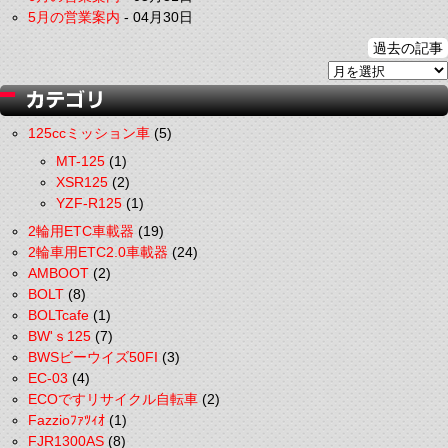
5月の営業案内
-
04月30日
過去の記事
125ccミッション車
(5)
MT-125
(1)
XSR125
(2)
YZF-R125
(1)
2輪用ETC車載器
(19)
2輪車用ETC2.0車載器
(24)
AMBOOT
(2)
BOLT
(8)
BOLTcafe
(1)
BW'ｓ125
(7)
BWSビーウイズ50FI
(3)
EC-03
(4)
ECOですリサイクル自転車
(2)
Fazzioﾌｧﾂｨｵ
(1)
FJR1300AS
(8)