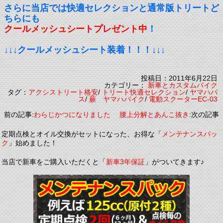
さらに当店では快適セレクションと通常版トリートど
ちらにも
クールメッシュシートプレゼント中
！
↓↓↓クールメッシュシート装着！！！↓↓↓
投稿日：2011年6月22日
カテゴリー：
新車とカスタムバイク
タグ：
アクシストリート格安
/
トリート快適セレクション
/
ヤマハパ
ス
/
蕨 ヤマハバイク
/
電動スクーターEC-03
前の記事:
わらじかつになりました
腰上分解とあんこ抜き
:次の記事
定期点検とオイル交換がセットになった、お得な「
メンテナンスパッ
ク
」始めました！
当店で新車をご購入いただくと「
新車3年保証
」がついてきます♪