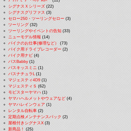
ｸﾞﾘｯﾌﾟﾋｰﾀｰ・ﾊﾝﾄﾞﾙｶﾊﾞｰ
(12)
シグナスＸシリーズ
(22)
シグナスグリファス
(3)
セロー250・ツーリングセロー
(3)
ツーリング
(32)
ツーリングやイベントの告知
(33)
ニューモデル情報
(14)
バイクのお仕事(修理など）
(73)
バイク用ドライブレコーダー
(2)
バイク用ナビ
(4)
パスBabby
(1)
パスキッスミニ
(1)
パスナチュラL
(1)
マジェスティ4D9
(1)
マジェスティＳ
(62)
モビスターヤマハ
(1)
ヤマハヘルメットやウェアなど
(4)
ヤマハレインウェア
(1)
レンタル自転車
(2)
定期点検メンテナンスパック
(2)
屋根付きシグナスX
(3)
新商品！
(25)