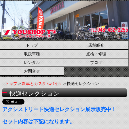
トップ
店舗紹介
取扱車種
点検・修理
レンタル
ブログ
お問合せ
トップ
>
新車とカスタムバイク
> 快適セレクション
快適セレクション
アクシストリート快適セレクション展示販売中！
セット内容は下記になります。