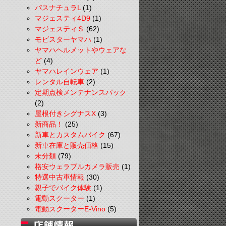
パスナチュラL
(1)
マジェスティ4D9
(1)
マジェスティＳ
(62)
モビスターヤマハ
(1)
ヤマハヘルメットやウェアな
ど
(4)
ヤマハレインウェア
(1)
レンタル自転車
(2)
定期点検メンテナンスパック
(2)
屋根付きシグナスX
(3)
新商品！
(25)
新車とカスタムバイク
(67)
新車在庫と販売価格
(15)
未分類
(79)
格安ウェラブルカメラ販売
(1)
特選中古車情報
(30)
親子でバイク体験
(1)
電動スクーター
(1)
電動スクーターE-Vino
(5)