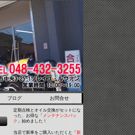
ブログ
お問合せ
定期点検とオイル交換がセットにな
った、お得な「
メンテナンスパッ
ク
」始めました！
当店で新車をご購入いただくと「
新