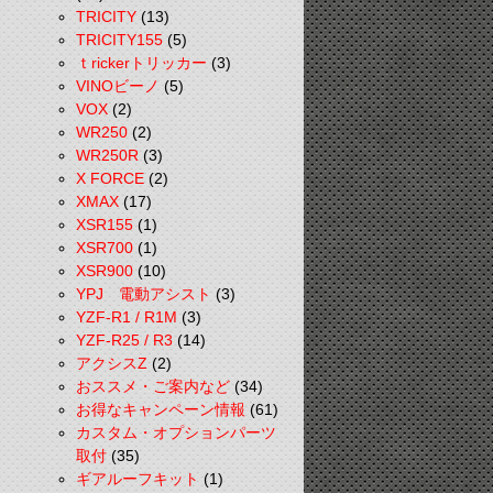
TRICITY
(13)
TRICITY155
(5)
ｔrickerトリッカー
(3)
VINOビーノ
(5)
VOX
(2)
WR250
(2)
WR250R
(3)
X FORCE
(2)
XMAX
(17)
XSR155
(1)
XSR700
(1)
XSR900
(10)
YPJ 電動アシスト
(3)
YZF-R1 / R1M
(3)
YZF-R25 / R3
(14)
アクシスZ
(2)
おススメ・ご案内など
(34)
お得なキャンペーン情報
(61)
カスタム・オプションパーツ
取付
(35)
ギアルーフキット
(1)