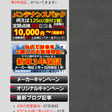
車3年保証
」がついてきます♪
8月の営業案内
-
07月30日
ETCをお得に取り付け♪
-
07月