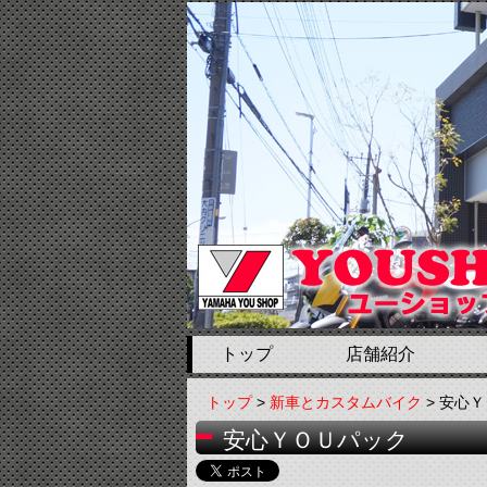
トップ
店舗紹介
トップ
>
新車とカスタムバイク
> 安心
安心ＹＯＵパック