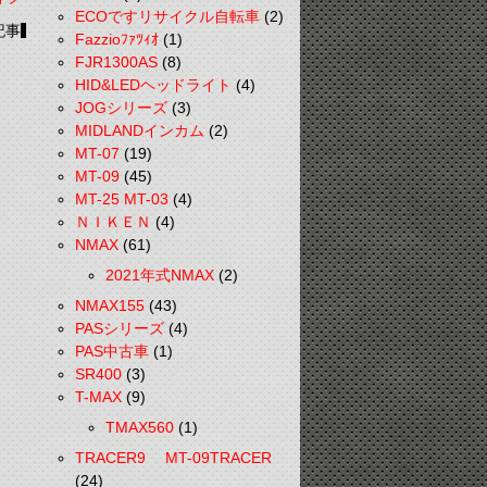
ECOですリサイクル自転車
(2)
記事
Fazzioﾌｧﾂｨｵ
(1)
FJR1300AS
(8)
HID&LEDヘッドライト
(4)
JOGシリーズ
(3)
MIDLANDインカム
(2)
MT-07
(19)
MT-09
(45)
MT-25 MT-03
(4)
ＮＩＫＥＮ
(4)
NMAX
(61)
2021年式NMAX
(2)
NMAX155
(43)
PASシリーズ
(4)
PAS中古車
(1)
SR400
(3)
T-MAX
(9)
TMAX560
(1)
TRACER9 MT-09TRACER
(24)