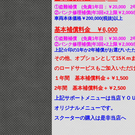
①盗難補償 (免責1年目：￥20,000 2年
②パンク修理補償(年3回×2上限￥2,000/
車両本体価格￥200,000(税抜)以上
基本補償料金 ￥6,000
①盗難補償 (免責1年目：￥30,000 2年
②パンク修理補償(年3回×2上限￥2,000/
上記☆印の1年か2年補償がお選びいた
その他、オプションとして15Ｋmま
のロードサービスもご加入いただ
１年間 基本補償料金＋￥1,500
2年間 基本補償料金＋￥2,500
上記サポートメニューは当店ＹＯＵ
オリジナルメニューです。
スクーターの購入は是非当店へ