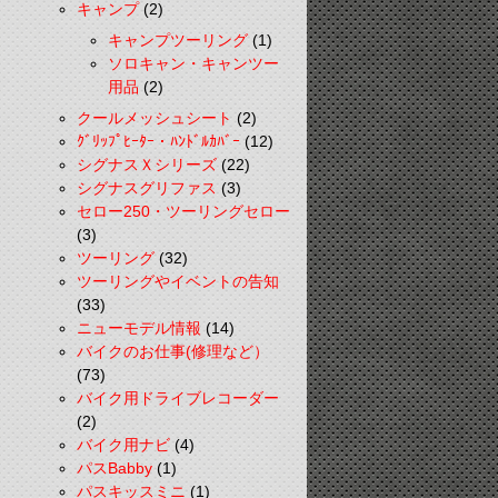
キャンプ
(2)
キャンプツーリング
(1)
ソロキャン・キャンツー
用品
(2)
クールメッシュシート
(2)
ｸﾞﾘｯﾌﾟﾋｰﾀｰ・ﾊﾝﾄﾞﾙｶﾊﾞｰ
(12)
シグナスＸシリーズ
(22)
シグナスグリファス
(3)
セロー250・ツーリングセロー
(3)
ツーリング
(32)
ツーリングやイベントの告知
(33)
ニューモデル情報
(14)
バイクのお仕事(修理など）
(73)
バイク用ドライブレコーダー
(2)
バイク用ナビ
(4)
パスBabby
(1)
パスキッスミニ
(1)