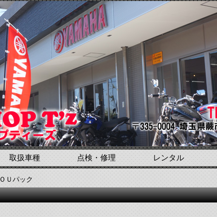
取扱車種
点検・修理
レンタル
ＹＯＵパック