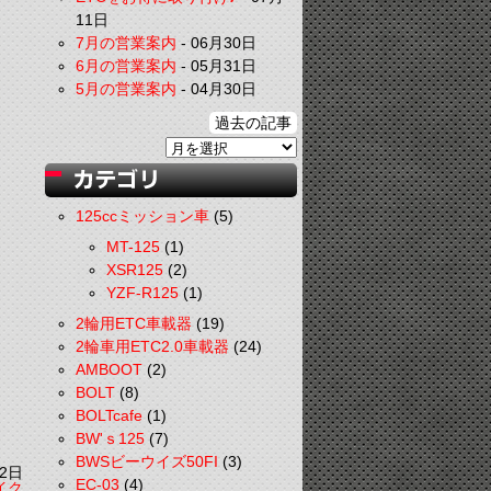
11日
7月の営業案内
-
06月30日
6月の営業案内
-
05月31日
5月の営業案内
-
04月30日
過去の記事
125ccミッション車
(5)
MT-125
(1)
XSR125
(2)
YZF-R125
(1)
2輪用ETC車載器
(19)
2輪車用ETC2.0車載器
(24)
AMBOOT
(2)
BOLT
(8)
BOLTcafe
(1)
BW'ｓ125
(7)
BWSビーウイズ50FI
(3)
2日
EC-03
(4)
イク