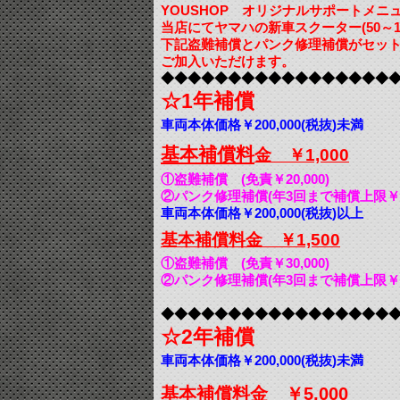
YOUSHOP オリジナルサポートメニ
当店にてヤマハの
新車スクーター(50～1
下記盗難補償とパンク修理補償がセッ
ご加入いただけます。
◆◆◆◆◆◆◆◆◆◆◆◆◆◆◆◆◆
☆1年補償
車両本体価格￥200,000(税抜)未満
基本補償料
金 ￥1,000
①盗難補償 (免責￥20,000)
②パンク修理補償(年3回まで補償上限￥2,0
車両本体価格￥200,000(税抜)以上
基本補償料金 ￥1,500
①盗難補償 (免責￥30,000)
②パンク修理補償(年3回まで補償上限￥2,0
◆◆◆◆◆◆◆◆◆◆◆◆◆◆◆◆◆
☆2年補償
車両本体価格￥200,000(税抜)未満
基本補償料金 ￥5,000