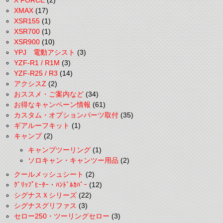
X FORCE
(2)
XMAX
(17)
XSR155
(1)
XSR700
(1)
XSR900
(10)
YPJ 電動アシスト
(3)
YZF-R1 / R1M
(3)
YZF-R25 / R3
(14)
アクシスZ
(2)
おススメ・ご案内など
(34)
お得なキャンペーン情報
(61)
カスタム・オプションパーツ取付
(35)
ギアルーフキット
(1)
キャンプ
(2)
キャンプツーリング
(1)
ソロキャン・キャンツー用品
(2)
クールメッシュシート
(2)
ｸﾞﾘｯﾌﾟﾋｰﾀｰ・ﾊﾝﾄﾞﾙｶﾊﾞｰ
(12)
シグナスＸシリーズ
(22)
シグナスグリファス
(3)
セロー250・ツーリングセロー
(3)