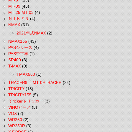
MT-07
(19)
MT-09
(45)
MT-25 MT-03
(4)
ＮＩＫＥＮ
(4)
NMAX
(61)
2021年式NMAX
(2)
NMAX155
(43)
PASシリーズ
(4)
PAS中古車
(1)
SR400
(3)
T-MAX
(9)
TMAX560
(1)
TRACER9 MT-09TRACER
(24)
TRICITY
(13)
TRICITY155
(5)
ｔrickerトリッカー
(3)
VINOビーノ
(5)
VOX
(2)
WR250
(2)
WR250R
(3)