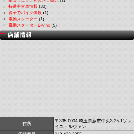
格安ウェラブルカメラ販売
(1)
特選中古車情報
(30)
親子でバイク体験
(1)
電動スクーター
(1)
電動スクーターE-Vino
(5)
〒335-0004 埼玉県蕨市中央3-25-1ソレ
住所
イユ・ルヴァン