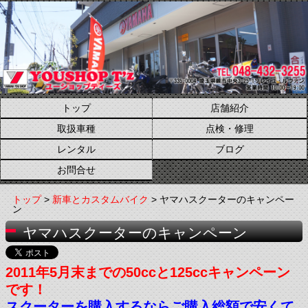
トップ
店舗紹介
取扱車種
点検・修理
レンタル
ブログ
お問合せ
トップ
>
新車とカスタムバイク
> ヤマハスクーターのキャンペー
ン
ヤマハスクーターのキャンペーン
2011年5月末までの50ccと125ccキャンペーン
です！
スクーターを購入するならご購入総額で安くて