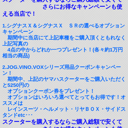
さらにお得なキャンペーンも使
える当店で！
1.シグナスＸ＆シグナスＸ ＳＲの選べるオプション
キャンペーン
期間中に当店にて上記車種をご購入頂くともれなく
上記写真の
4点の中からどれか一つプレゼント！(各々約1万円
相当の商品)
2.JOG.VINO.VOXシリーズ用品クーポンキャンペー
ン！
期間中、上記のヤマハスクーターをご購入いただく
と5250円の
オプションクーポン券をプレゼント！
オプションはいろいろ選べてとってもお得です！オ
ススメは
レインスーツ・ヘルメット・リヤＢＯＸ・サイドス
タンドetc･･･
スクーターを購入するならご購入総額で安くて