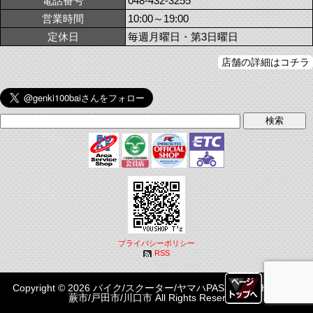
電話番号
048-432-3255
営業時間
10:00～19:00
定休日
毎週月曜日・第3日曜日
店舗の詳細はコチラ
プライバシーポリシー
RSS
Copyright © 2026 バイク/スクーター/ヤマハPASはYOUSHOP T'z|
蕨市/戸田市/川口市 All Rights Reserved.