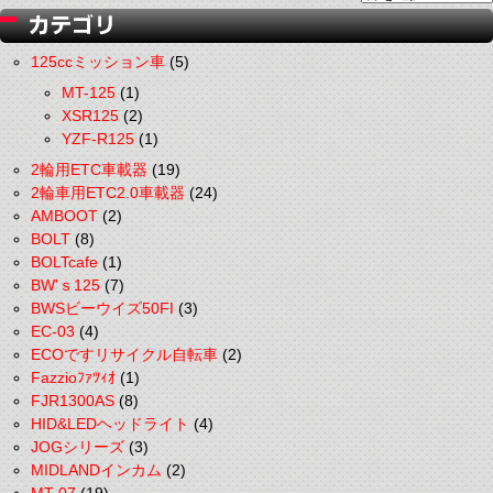
125ccミッション車
(5)
MT-125
(1)
XSR125
(2)
YZF-R125
(1)
2輪用ETC車載器
(19)
2輪車用ETC2.0車載器
(24)
AMBOOT
(2)
BOLT
(8)
BOLTcafe
(1)
BW'ｓ125
(7)
BWSビーウイズ50FI
(3)
EC-03
(4)
ECOですリサイクル自転車
(2)
Fazzioﾌｧﾂｨｵ
(1)
FJR1300AS
(8)
HID&LEDヘッドライト
(4)
JOGシリーズ
(3)
MIDLANDインカム
(2)