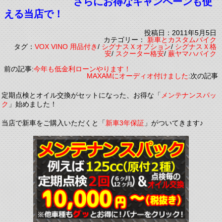
さらにお得なキャンペーンも使
える当店で！
投稿日：2011年5月5日
カテゴリー：
新車とカスタムバイク
タグ：
VOX VINO 用品付き
/
シグナスＸオプション
/
シグナスＸ格
安
/
スクーター格安
/
蕨ヤマハバイク
前の記事:
今年も低金利ローンやります！
MAXAMにオーディオ付けました
:次の記事
定期点検とオイル交換がセットになった、お得な「
メンテナンスパッ
ク
」始めました！
当店で新車をご購入いただくと「
新車3年保証
」がついてきます♪