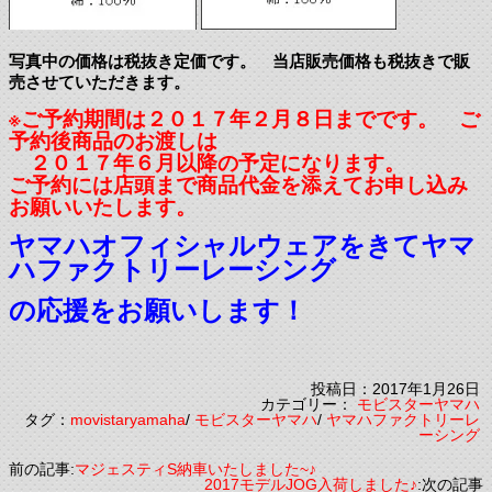
写真中の価格は税抜き定価です。 当店販売価格も税抜きで販
売させていただきます。
※ご予約期間は２０１７年２月８日までです。 ご
予約後商品のお渡しは
２０１７年６月以降の
予定になります。
ご予約には店頭まで商品代金を添えてお申し込み
お願いいたします。
ヤマハオフィシャルウェアをきてヤマ
ハファクトリーレーシング
の応援をお願いします！
投稿日：2017年1月26日
カテゴリー：
モビスターヤマハ
タグ：
movistaryamaha
/
モビスターヤマハ
/
ヤマハファクトリーレ
ーシング
前の記事:
マジェスティS納車いたしました~♪
2017モデルJOG入荷しました♪
:次の記事