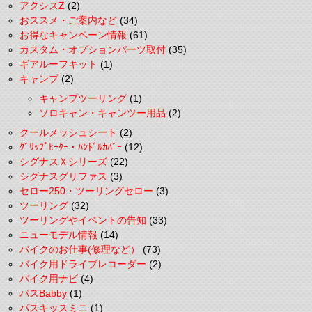
アクシスZ
(2)
おススメ・ご案内など
(34)
お得なキャンペーン情報
(61)
カスタム・オプションパーツ取付
(35)
ギアルーフキット
(1)
キャンプ
(2)
キャンプツーリング
(1)
ソロキャン・キャンツー用品
(2)
クールメッシュシート
(2)
ｸﾞﾘｯﾌﾟﾋｰﾀｰ・ﾊﾝﾄﾞﾙｶﾊﾞｰ
(12)
シグナスＸシリーズ
(22)
シグナスグリファス
(3)
セロー250・ツーリングセロー
(3)
ツーリング
(32)
ツーリングやイベントの告知
(33)
ニューモデル情報
(14)
バイクのお仕事(修理など）
(73)
バイク用ドライブレコーダー
(2)
バイク用ナビ
(4)
パスBabby
(1)
パスキッスミニ
(1)