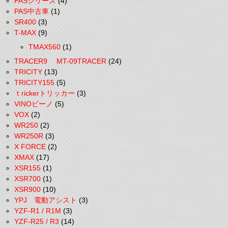
PASシリーズ
(4)
PAS中古車
(1)
SR400
(3)
T-MAX
(9)
TMAX560
(1)
TRACER9 MT-09TRACER
(24)
TRICITY
(13)
TRICITY155
(5)
ｔrickerトリッカー
(3)
VINOビーノ
(5)
VOX
(2)
WR250
(2)
WR250R
(3)
X FORCE
(2)
XMAX
(17)
XSR155
(1)
XSR700
(1)
XSR900
(10)
YPJ 電動アシスト
(3)
YZF-R1 / R1M
(3)
YZF-R25 / R3
(14)