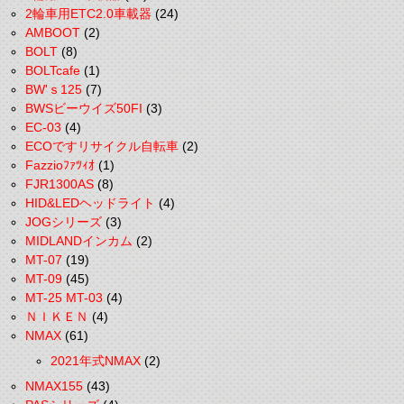
2輪車用ETC2.0車載器
(24)
AMBOOT
(2)
BOLT
(8)
BOLTcafe
(1)
BW'ｓ125
(7)
BWSビーウイズ50FI
(3)
EC-03
(4)
ECOですリサイクル自転車
(2)
Fazzioﾌｧﾂｨｵ
(1)
FJR1300AS
(8)
HID&LEDヘッドライト
(4)
JOGシリーズ
(3)
MIDLANDインカム
(2)
MT-07
(19)
MT-09
(45)
MT-25 MT-03
(4)
ＮＩＫＥＮ
(4)
NMAX
(61)
2021年式NMAX
(2)
NMAX155
(43)