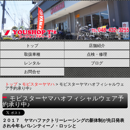
トップ
店舗紹介
取扱車種
点検・修理
レンタル
ブログ
お問合せ
トップ
>
モビスターヤマハ
> モビスターヤマハオフィシャルウェ
ア予約承り中♪
モビスターヤマハオフィシャルウェア予
約承り中♪
２０１７ ヤマハファクトリーレーシングの新体制が先日発表
され今年もバレンティーノ・ロッシと