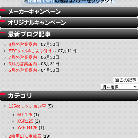
8月の営業案内
-
07月30日
ETCをお得に取り付け♪
-
07月11日
7月の営業案内
-
06月30日
6月の営業案内
-
05月31日
5月の営業案内
-
04月30日
過去の記事
125ccミッション車
(5)
MT-125
(1)
XSR125
(2)
YZF-R125
(1)
2輪用ETC車載器
(19)