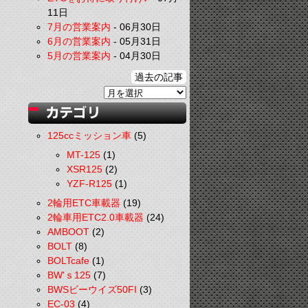
11日
7月の営業案内
-
06月30日
6月の営業案内
-
05月31日
5月の営業案内
-
04月30日
過去の記事
125ccミッション車
(5)
MT-125
(1)
XSR125
(2)
YZF-R125
(1)
2輪用ETC車載器
(19)
2輪車用ETC2.0車載器
(24)
AMBOOT
(2)
BOLT
(8)
BOLTcafe
(1)
BW'ｓ125
(7)
BWSビーウイズ50FI
(3)
EC-03
(4)