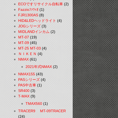
ECOですリサイクル自転車
(2)
Fazzioﾌｧﾂｨｵ
(1)
FJR1300AS
(8)
HID&LEDヘッドライト
(4)
JOGシリーズ
(3)
MIDLANDインカム
(2)
MT-07
(19)
MT-09
(45)
MT-25 MT-03
(4)
ＮＩＫＥＮ
(4)
NMAX
(61)
2021年式NMAX
(2)
NMAX155
(43)
PASシリーズ
(4)
PAS中古車
(1)
SR400
(3)
T-MAX
(9)
TMAX560
(1)
TRACER9 MT-09TRACER
(24)