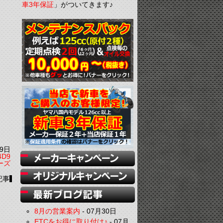
車3年保証
」がついてきます♪
9日
D9
ーズ
記事
8月の営業案内
-
07月30日
ETCをお得に取り付け♪
-
07月