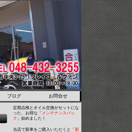
ブログ
お問合せ
定期点検とオイル交換がセットにな
った、お得な「
メンテナンスパッ
ク
」始めました！
当店で新車をご購入いただくと「
新