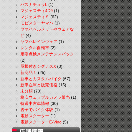
パスナチュラL
(1)
マジェスティ4D9
(1)
マジェスティＳ
(62)
モビスターヤマハ
(1)
ヤマハヘルメットやウェアな
ど
(4)
ヤマハレインウェア
(1)
レンタル自転車
(2)
定期点検メンテナンスパック
(2)
屋根付きシグナスX
(3)
新商品！
(25)
新車とカスタムバイク
(67)
新車在庫と販売価格
(15)
未分類
(79)
格安ウェラブルカメラ販売
(1)
特選中古車情報
(30)
親子でバイク体験
(1)
電動スクーター
(1)
電動スクーターE-Vino
(5)