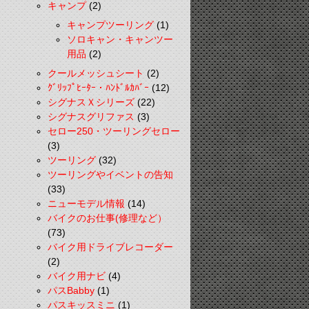
キャンプ
(2)
キャンプツーリング
(1)
ソロキャン・キャンツー
用品
(2)
クールメッシュシート
(2)
ｸﾞﾘｯﾌﾟﾋｰﾀｰ・ﾊﾝﾄﾞﾙｶﾊﾞｰ
(12)
シグナスＸシリーズ
(22)
シグナスグリファス
(3)
セロー250・ツーリングセロー
(3)
ツーリング
(32)
ツーリングやイベントの告知
(33)
ニューモデル情報
(14)
バイクのお仕事(修理など）
(73)
バイク用ドライブレコーダー
(2)
バイク用ナビ
(4)
パスBabby
(1)
パスキッスミニ
(1)