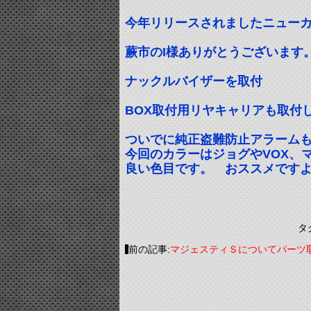
今年リリースされましたニューカラ
蕨市のI様ありがとうございます
ナックルバイザーを取付
BOX取付用リヤキャリアも取付
ついでに純正盗難防止アラーム
今回のカラーはジョグやVOX、
良い色目です。 おススメです
タ
前の記事:
マジェスティＳについてパーツ