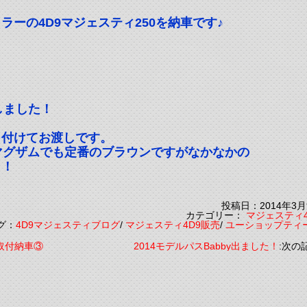
ーの4D9マジェスティ250を納車です♪
。
しました！
も付けてお渡しです。
マグザムでも定番のブラウンですがなかなかの
よ！
投稿日：2014年3月
カテゴリー：
マジェスティ4
グ：
4D9マジェスティブログ
/
マジェスティ4D9販売
/
ユーショップティ
取付納車③
2014モデルパスBabby出ました！
:次の