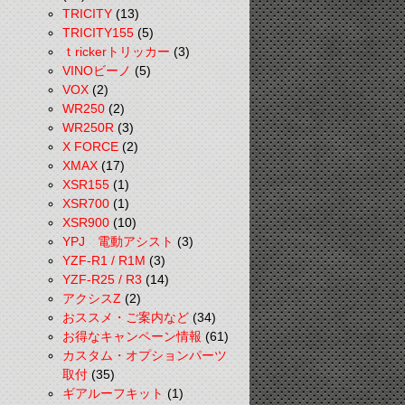
TRICITY
(13)
TRICITY155
(5)
ｔrickerトリッカー
(3)
VINOビーノ
(5)
VOX
(2)
WR250
(2)
WR250R
(3)
X FORCE
(2)
XMAX
(17)
XSR155
(1)
XSR700
(1)
XSR900
(10)
YPJ 電動アシスト
(3)
YZF-R1 / R1M
(3)
YZF-R25 / R3
(14)
アクシスZ
(2)
おススメ・ご案内など
(34)
お得なキャンペーン情報
(61)
カスタム・オプションパーツ
取付
(35)
ギアルーフキット
(1)