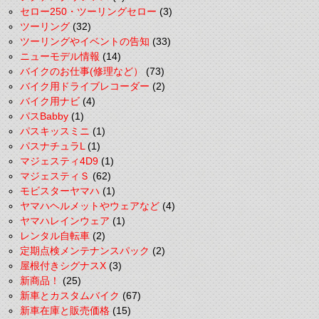
セロー250・ツーリングセロー
(3)
ツーリング
(32)
ツーリングやイベントの告知
(33)
ニューモデル情報
(14)
バイクのお仕事(修理など）
(73)
バイク用ドライブレコーダー
(2)
バイク用ナビ
(4)
パスBabby
(1)
パスキッスミニ
(1)
パスナチュラL
(1)
マジェスティ4D9
(1)
マジェスティＳ
(62)
モビスターヤマハ
(1)
ヤマハヘルメットやウェアなど
(4)
ヤマハレインウェア
(1)
レンタル自転車
(2)
定期点検メンテナンスパック
(2)
屋根付きシグナスX
(3)
新商品！
(25)
新車とカスタムバイク
(67)
新車在庫と販売価格
(15)