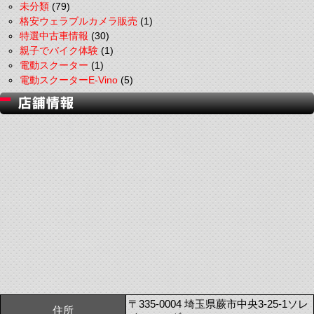
未分類
(79)
格安ウェラブルカメラ販売
(1)
特選中古車情報
(30)
親子でバイク体験
(1)
電動スクーター
(1)
電動スクーターE-Vino
(5)
〒335-0004 埼玉県蕨市中央3-25-1ソレ
住所