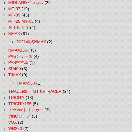
MIDLANDインカム
(2)
MT-07
(19)
MT-09
(45)
MT-25 MT-03
(4)
ＮＩＫＥＮ
(4)
NMAX
(61)
2021年式NMAX
(2)
NMAX155
(43)
PASシリーズ
(4)
PAS中古車
(1)
SR400
(3)
T-MAX
(9)
TMAX560
(1)
TRACER9 MT-09TRACER
(24)
TRICITY
(13)
TRICITY155
(5)
ｔrickerトリッカー
(3)
VINOビーノ
(5)
VOX
(2)
WR250
(2)