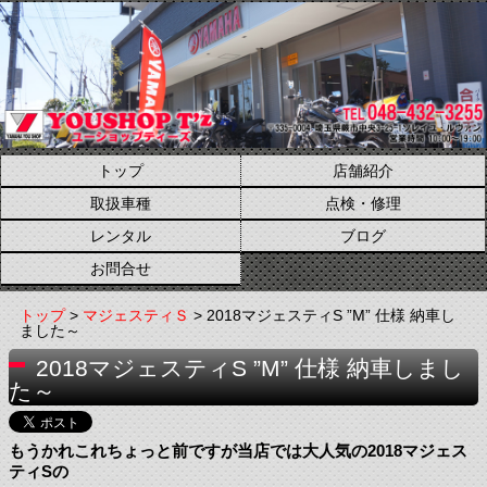
トップ
店舗紹介
取扱車種
点検・修理
レンタル
ブログ
お問合せ
トップ
>
マジェスティＳ
> 2018マジェスティS ”M” 仕様 納車し
ました～
2018マジェスティS ”M” 仕様 納車しまし
た～
もうかれこれちょっと前ですが当店では大人気の2018マジェス
ティSの