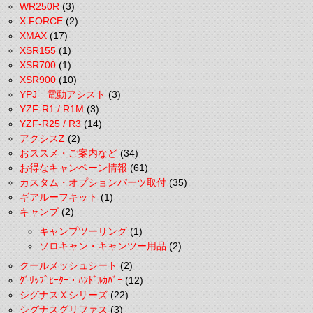
WR250R
(3)
X FORCE
(2)
XMAX
(17)
XSR155
(1)
XSR700
(1)
XSR900
(10)
YPJ 電動アシスト
(3)
YZF-R1 / R1M
(3)
YZF-R25 / R3
(14)
アクシスZ
(2)
おススメ・ご案内など
(34)
お得なキャンペーン情報
(61)
カスタム・オプションパーツ取付
(35)
ギアルーフキット
(1)
キャンプ
(2)
キャンプツーリング
(1)
ソロキャン・キャンツー用品
(2)
クールメッシュシート
(2)
ｸﾞﾘｯﾌﾟﾋｰﾀｰ・ﾊﾝﾄﾞﾙｶﾊﾞｰ
(12)
シグナスＸシリーズ
(22)
シグナスグリファス
(3)