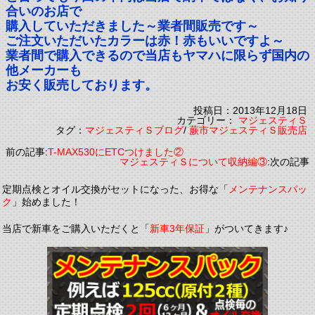
合いのお店で
購入していただきました～業者間販売です～
ご注文いただいたカラーは赤！赤もいいですよ～
業者間で購入できるので当店もヤマハに限らず国内の
他メーカーも
お安く販売しております。
投稿日：2013年12月18日
カテゴリー：
マジェスティＳ
タグ：
マジェスティＳブログ
/
蕨市マジェスティＳ販売店
前の記事:
T-MAX530にETCつけました②
マジェスティＳについて収納編③
:次の記事
定期点検とオイル交換がセットになった、お得な「
メンテナンスパッ
ク
」始めました！
当店で新車をご購入いただくと「
新車3年保証
」がついてきます♪