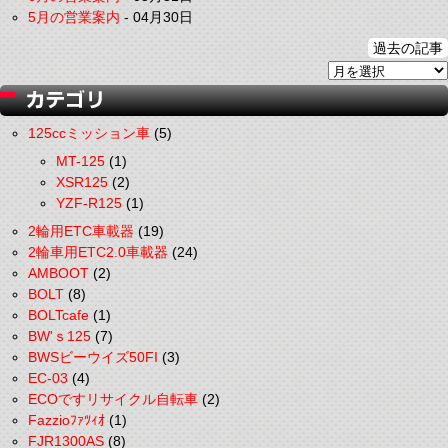
5月の営業案内
-
04月30日
過去の記事
125ccミッション車
(5)
MT-125
(1)
XSR125
(2)
YZF-R125
(1)
2輪用ETC車載器
(19)
2輪車用ETC2.0車載器
(24)
AMBOOT
(2)
BOLT
(8)
BOLTcafe
(1)
BW'ｓ125
(7)
BWSビーウイズ50FI
(3)
EC-03
(4)
ECOですリサイクル自転車
(2)
Fazzioﾌｧﾂｨｵ
(1)
FJR1300AS
(8)