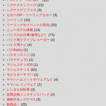
ｸﾞﾘｯﾌﾟﾋｰﾀｰ・ﾊﾝﾄﾞﾙｶﾊﾞｰ
(12)
シグナスＸシリーズ
(22)
シグナスグリファス
(3)
セロー250・ツーリングセロー
(3)
ツーリング
(32)
ツーリングやイベントの告知
(33)
ニューモデル情報
(14)
バイクのお仕事(修理など）
(73)
バイク用ドライブレコーダー
(2)
バイク用ナビ
(4)
パスBabby
(1)
パスキッスミニ
(1)
パスナチュラL
(1)
マジェスティ4D9
(1)
マジェスティＳ
(62)
モビスターヤマハ
(1)
ヤマハヘルメットやウェアなど
(4)
ヤマハレインウェア
(1)
レンタル自転車
(2)
定期点検メンテナンスパック
(2)
屋根付きシグナスX
(3)
新商品！
(25)