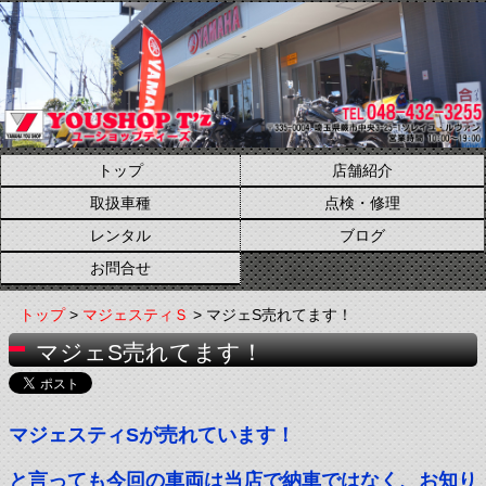
トップ
店舗紹介
取扱車種
点検・修理
レンタル
ブログ
お問合せ
トップ
>
マジェスティＳ
> マジェS売れてます！
マジェS売れてます！
マジェスティSが売れています！
と言っても今回の車両は当店で納車ではなく、お知り