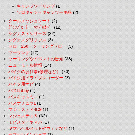
キャンプツーリング
(1)
ソロキャン・キャンツー用品
(2)
クールメッシュシート
(2)
ｸﾞﾘｯﾌﾟﾋｰﾀｰ・ﾊﾝﾄﾞﾙｶﾊﾞｰ
(12)
シグナスＸシリーズ
(22)
シグナスグリファス
(3)
セロー250・ツーリングセロー
(3)
ツーリング
(32)
ツーリングやイベントの告知
(33)
ニューモデル情報
(14)
バイクのお仕事(修理など）
(73)
バイク用ドライブレコーダー
(2)
バイク用ナビ
(4)
パスBabby
(1)
パスキッスミニ
(1)
パスナチュラL
(1)
マジェスティ4D9
(1)
マジェスティＳ
(62)
モビスターヤマハ
(1)
ヤマハヘルメットやウェアなど
(4)
ヤマハレインウェア
(1)