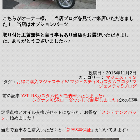
こちらがオーナー様。 当店ブログを見てご来店いただきまし
た！ 当店はオプションパーツ
取り付け工賃無料と言う事もあり当店をお選びいただきまし
た。ありがとうございました～♪
投稿日：2016年11月2日
カテゴリー：
マジェスティＳ
タグ：
お得に購入マジェスティS
/
マジェスティSカスタムブログ
/
マ
ジェスティSブログ
前の記事:
YZF-R3カスタム色々で納車いたしました♪
シグナスX SRローダウンして納車しました♪
:次の記事
定期点検とオイル交換がセットになった、お得な「
メンテナンスパッ
ク
」始めました！
当店で新車をご購入いただくと「
新車3年保証
」がついてきます♪