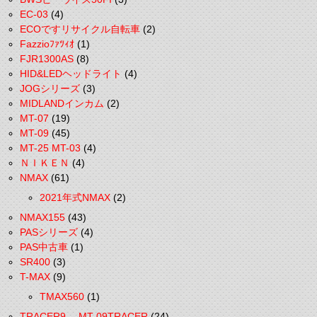
EC-03
(4)
ECOですリサイクル自転車
(2)
Fazzioﾌｧﾂｨｵ
(1)
FJR1300AS
(8)
HID&LEDヘッドライト
(4)
JOGシリーズ
(3)
MIDLANDインカム
(2)
MT-07
(19)
MT-09
(45)
MT-25 MT-03
(4)
ＮＩＫＥＮ
(4)
NMAX
(61)
2021年式NMAX
(2)
NMAX155
(43)
PASシリーズ
(4)
PAS中古車
(1)
SR400
(3)
T-MAX
(9)
TMAX560
(1)
TRACER9 MT-09TRACER
(24)