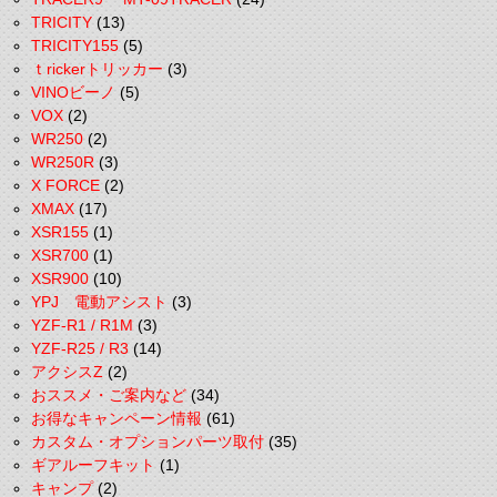
TRICITY
(13)
TRICITY155
(5)
ｔrickerトリッカー
(3)
VINOビーノ
(5)
VOX
(2)
WR250
(2)
WR250R
(3)
X FORCE
(2)
XMAX
(17)
XSR155
(1)
XSR700
(1)
XSR900
(10)
YPJ 電動アシスト
(3)
YZF-R1 / R1M
(3)
YZF-R25 / R3
(14)
アクシスZ
(2)
おススメ・ご案内など
(34)
お得なキャンペーン情報
(61)
カスタム・オプションパーツ取付
(35)
ギアルーフキット
(1)
キャンプ
(2)