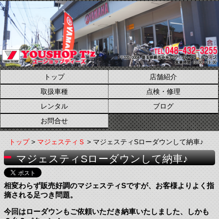
トップ
店舗紹介
取扱車種
点検・修理
レンタル
ブログ
お問合せ
トップ
>
マジェスティＳ
> マジェスティSローダウンして納車♪
マジェスティSローダウンして納車♪
相変わらず販売好調のマジェスティSですが、お客様よりよく指
摘される足つき問題。
今回はローダウンもご依頼いただき納車いたしました、しかも