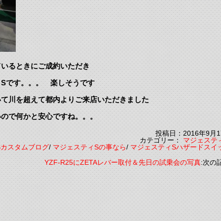
ているときにご成約いただき
Sです。。。 楽しそうです
いて川を超えて都内よりご来店いただきました
いので何かと安心ですね。。。
投稿日：2016年9月1
カテゴリー：
マジェステ
Sカスタムブログ
/
マジェスティSの事なら
/
マジェスティSハザードスイ
YZF-R25にZETAレバー取付＆先日の試乗会の写真
:次の