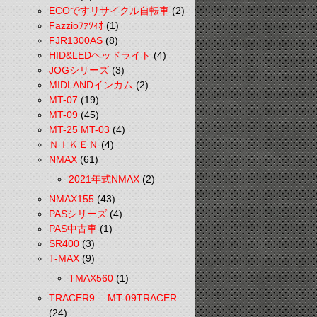
ECOですリサイクル自転車
(2)
Fazzioﾌｧﾂｨｵ
(1)
FJR1300AS
(8)
HID&LEDヘッドライト
(4)
JOGシリーズ
(3)
MIDLANDインカム
(2)
MT-07
(19)
MT-09
(45)
MT-25 MT-03
(4)
ＮＩＫＥＮ
(4)
NMAX
(61)
2021年式NMAX
(2)
NMAX155
(43)
PASシリーズ
(4)
PAS中古車
(1)
SR400
(3)
T-MAX
(9)
TMAX560
(1)
TRACER9 MT-09TRACER
(24)