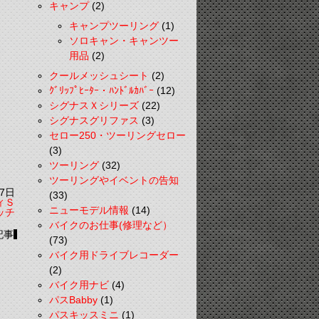
キャンプ
(2)
キャンプツーリング
(1)
ソロキャン・キャンツー
用品
(2)
クールメッシュシート
(2)
ｸﾞﾘｯﾌﾟﾋｰﾀｰ・ﾊﾝﾄﾞﾙｶﾊﾞｰ
(12)
シグナスＸシリーズ
(22)
シグナスグリファス
(3)
セロー250・ツーリングセロー
(3)
ツーリング
(32)
ツーリングやイベントの告知
7日
(33)
ィＳ
ニューモデル情報
(14)
ッチ
バイクのお仕事(修理など）
記事
(73)
バイク用ドライブレコーダー
(2)
バイク用ナビ
(4)
パスBabby
(1)
パスキッスミニ
(1)