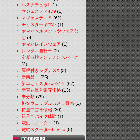
パスナチュラL
(1)
マジェスティ4D9
(1)
マジェスティＳ
(62)
モビスターヤマハ
(1)
ヤマハヘルメットやウェアな
ど
(4)
ヤマハレインウェア
(1)
レンタル自転車
(2)
定期点検メンテナンスパック
(2)
屋根付きシグナスX
(3)
新商品！
(25)
新車とカスタムバイク
(67)
新車在庫と販売価格
(15)
未分類
(79)
格安ウェラブルカメラ販売
(1)
特選中古車情報
(30)
親子でバイク体験
(1)
電動スクーター
(1)
電動スクーターE-Vino
(5)