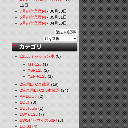
11日
7月の営業案内
-
06月30日
6月の営業案内
-
05月31日
5月の営業案内
-
04月30日
過去の記事
125ccミッション車
(5)
MT-125
(1)
XSR125
(2)
YZF-R125
(1)
2輪用ETC車載器
(19)
2輪車用ETC2.0車載器
(24)
AMBOOT
(2)
BOLT
(8)
BOLTcafe
(1)
BW'ｓ125
(7)
BWSビーウイズ50FI
(3)
EC-03
(4)