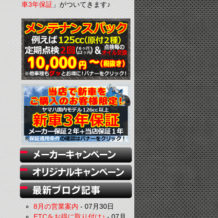
車3年保証
」がついてきます♪
8月の営業案内
-
07月30日
ETCをお得に取り付け♪
-
07月