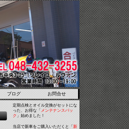
ブログ
お問合せ
定期点検とオイル交換がセットにな
った、お得な「
メンテナンスパッ
ク
」始めました！
当店で新車をご購入いただくと「
新