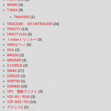
SR400
(3)
T-MAX
(9)
TMAX560
(1)
TRACER9 MT-09TRACER
(24)
TRICITY
(13)
TRICITY155
(5)
ｔrickerトリッカー
(3)
VINOビーノ
(5)
VOX
(2)
WR250
(2)
WR250R
(3)
X FORCE
(2)
XMAX
(17)
XSR155
(1)
XSR700
(1)
XSR900
(10)
YPJ 電動アシスト
(3)
YZF-R1 / R1M
(3)
YZF-R25 / R3
(14)
アクシスZ
(2)