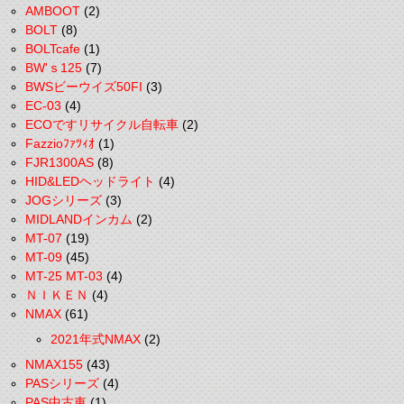
AMBOOT
(2)
BOLT
(8)
BOLTcafe
(1)
BW'ｓ125
(7)
BWSビーウイズ50FI
(3)
EC-03
(4)
ECOですリサイクル自転車
(2)
Fazzioﾌｧﾂｨｵ
(1)
FJR1300AS
(8)
HID&LEDヘッドライト
(4)
JOGシリーズ
(3)
MIDLANDインカム
(2)
MT-07
(19)
MT-09
(45)
MT-25 MT-03
(4)
ＮＩＫＥＮ
(4)
NMAX
(61)
2021年式NMAX
(2)
NMAX155
(43)
PASシリーズ
(4)
PAS中古車
(1)