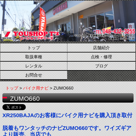
トップ
店舗紹介
取扱車種
点検・修理
レンタル
ブログ
お問合せ
トップ
>
バイク用ナビ
> ZUMO660
ZUMO660
XR250BAJAのお客様にバイク用ナビを購入頂き取付
脱着もワンタッチのナビZUMO660です。ワイズギア
より販売、当店でも