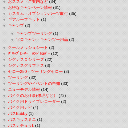
おススメ・ご案内など
(34)
お得なキャンペーン情報
(61)
カスタム・オプションパーツ取付
(35)
ギアルーフキット
(1)
キャンプ
(2)
キャンプツーリング
(1)
ソロキャン・キャンツー用品
(2)
クールメッシュシート
(2)
ｸﾞﾘｯﾌﾟﾋｰﾀｰ・ﾊﾝﾄﾞﾙｶﾊﾞｰ
(12)
シグナスＸシリーズ
(22)
シグナスグリファス
(3)
セロー250・ツーリングセロー
(3)
ツーリング
(32)
ツーリングやイベントの告知
(33)
ニューモデル情報
(14)
バイクのお仕事(修理など）
(73)
バイク用ドライブレコーダー
(2)
バイク用ナビ
(4)
パスBabby
(1)
パスキッスミニ
(1)
パスナチュラL
(1)