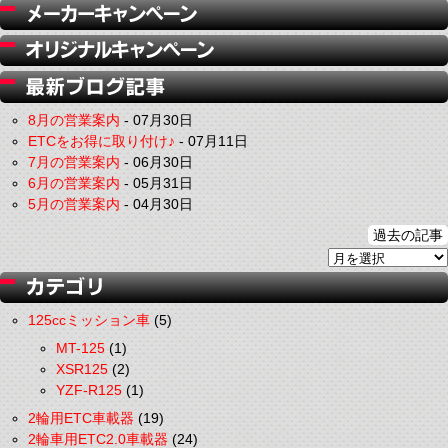
8月の営業案内
-
07月30日
ETCをお得に取り付け♪
-
07月11日
7月の営業案内
-
06月30日
6月の営業案内
-
05月31日
5月の営業案内
-
04月30日
過去の記事
125ccミッション車
(5)
MT-125
(1)
XSR125
(2)
YZF-R125
(1)
2輪用ETC車載器
(19)
2輪車用ETC2.0車載器
(24)