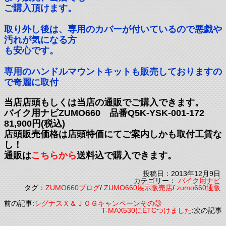
ご購入頂けます。
取り外し後は、専用のカバーが付いているので悪戯や
汚れが気になる方
も安心です。
専用のハンドルマウントキットも販売しておりますの
で奇麗に取付
当店店頭もしくは当店の通販でご購入できます。
バイク用ナビZUMO660 品番Q5K-YSK-001-172
81,900円(税込)
店頭販売価格は店頭特価にてご案内しかも取付工賃な
し！
通販は
こちらから
送料込で購入できます。
投稿日：2013年12月9日
カテゴリー：
バイク用ナビ
タグ：
ZUMO660ブログ
/
ZUMO660展示販売店
/
zumo660通販
前の記事:
シグナスＸ＆ＪＯＧキャンペーンその③
T-MAX530にETCつけました
:次の記事