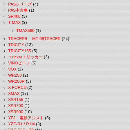
PASシリーズ
(4)
PAS中古車
(1)
SR400
(3)
T-MAX
(9)
TMAX560
(1)
TRACER9 MT-09TRACER
(24)
TRICITY
(13)
TRICITY155
(5)
ｔrickerトリッカー
(3)
VINOビーノ
(5)
VOX
(2)
WR250
(2)
WR250R
(3)
X FORCE
(2)
XMAX
(17)
XSR155
(1)
XSR700
(1)
XSR900
(10)
YPJ 電動アシスト
(3)
YZF-R1 / R1M
(3)