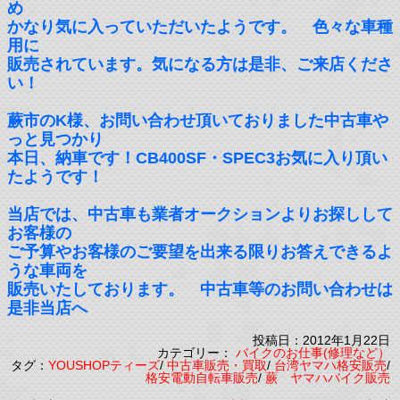
め
かなり気に入っていただいたようです。 色々な車種
用に
販売されています。気になる方は是非、ご来店くださ
い！
蕨市のK様、お問い合わせ頂いておりました中古車や
っと見つかり
本日、納車です！CB400SF・SPEC3お気に入り頂い
たようです！
当店では、中古車も業者オークションよりお探しして
お客様の
ご予算やお客様のご要望を出来る限りお答えできるよ
うな車両を
販売いたしております。 中古車等のお問い合わせは
是非当店へ
投稿日：2012年1月22日
カテゴリー：
バイクのお仕事(修理など）
タグ：
YOUSHOPティーズ
/
中古車販売・買取
/
台湾ヤマハ格安販売
/
格安電動自転車販売
/
蕨 ヤマハバイク販売