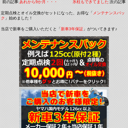
前の記事:
あれから9か月・・・
氷柱もできてました
:次の記事
定期点検とオイル交換がセットになった、お得な「
メンテナンスパッ
ク
」始めました！
当店で新車をご購入いただくと「
新車3年保証
」がついてきます♪