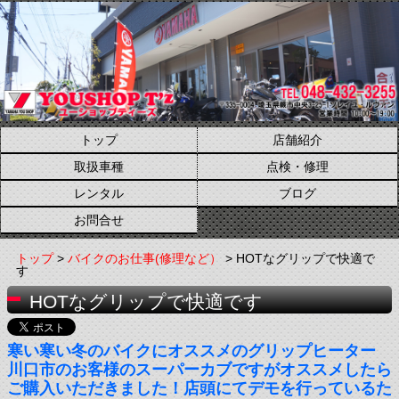
トップ
店舗紹介
取扱車種
点検・修理
レンタル
ブログ
お問合せ
トップ
>
バイクのお仕事(修理など）
> HOTなグリップで快適で
す
HOTなグリップで快適です
寒い寒い冬のバイクにオススメのグリップヒーター
川口市のお客様のスーパーカブですがオススメしたら
ご購入いただきました！店頭にてデモを行っているた