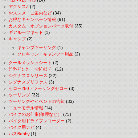
YZF-R25 / R3
(14)
アクシスZ
(2)
おススメ・ご案内など
(34)
お得なキャンペーン情報
(61)
カスタム・オプションパーツ取付
(35)
ギアルーフキット
(1)
キャンプ
(2)
キャンプツーリング
(1)
ソロキャン・キャンツー用品
(2)
クールメッシュシート
(2)
ｸﾞﾘｯﾌﾟﾋｰﾀｰ・ﾊﾝﾄﾞﾙｶﾊﾞｰ
(12)
シグナスＸシリーズ
(22)
シグナスグリファス
(3)
セロー250・ツーリングセロー
(3)
ツーリング
(32)
ツーリングやイベントの告知
(33)
ニューモデル情報
(14)
バイクのお仕事(修理など）
(73)
バイク用ドライブレコーダー
(2)
バイク用ナビ
(4)
パスBabby
(1)