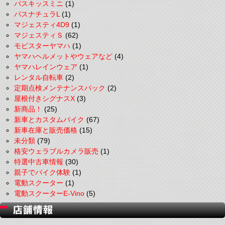
パスキッスミニ
(1)
パスナチュラL
(1)
マジェスティ4D9
(1)
マジェスティＳ
(62)
モビスターヤマハ
(1)
ヤマハヘルメットやウェアなど
(4)
ヤマハレインウェア
(1)
レンタル自転車
(2)
定期点検メンテナンスパック
(2)
屋根付きシグナスX
(3)
新商品！
(25)
新車とカスタムバイク
(67)
新車在庫と販売価格
(15)
未分類
(79)
格安ウェラブルカメラ販売
(1)
特選中古車情報
(30)
親子でバイク体験
(1)
電動スクーター
(1)
電動スクーターE-Vino
(5)