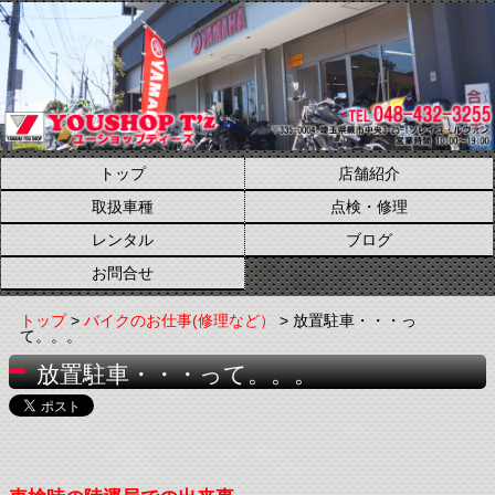
トップ
店舗紹介
取扱車種
点検・修理
レンタル
ブログ
お問合せ
トップ
>
バイクのお仕事(修理など）
> 放置駐車・・・っ
て。。。
放置駐車・・・って。。。