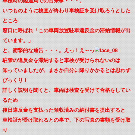
車検時の陸運局での出来事・・・。
いつものように検査が終わり車検証を受け取ろうとした
ところ
窓口に呼ばれ「この車両放置駐車違反金の滞納情報が出
ています。」
と、衝撃的な通告・・・。えっ！え～っ
駐禁の違反金を滞納すると車検が受けられないのは
知っていましたが、まさか自分に降りかかるとは思わず
びっくり！
詳しく説明を聞くと、車両は検査を受けて合格をしてい
るため
後日違反金を支払った領収済みの納付書を提出すると
車検証が受け取れるとの事で、下の写真の書類を受け取
り