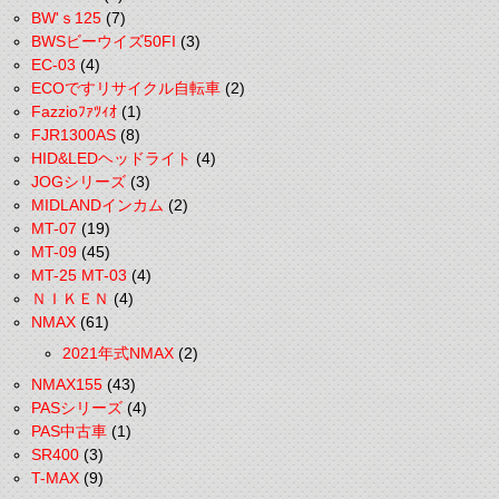
BW'ｓ125
(7)
BWSビーウイズ50FI
(3)
EC-03
(4)
ECOですリサイクル自転車
(2)
Fazzioﾌｧﾂｨｵ
(1)
FJR1300AS
(8)
HID&LEDヘッドライト
(4)
JOGシリーズ
(3)
MIDLANDインカム
(2)
MT-07
(19)
MT-09
(45)
MT-25 MT-03
(4)
ＮＩＫＥＮ
(4)
NMAX
(61)
2021年式NMAX
(2)
NMAX155
(43)
PASシリーズ
(4)
PAS中古車
(1)
SR400
(3)
T-MAX
(9)