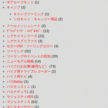
ギアルーフキット
(1)
キャンプ
(2)
キャンプツーリング
(1)
ソロキャン・キャンツー用品
(2)
クールメッシュシート
(2)
ｸﾞﾘｯﾌﾟﾋｰﾀｰ・ﾊﾝﾄﾞﾙｶﾊﾞｰ
(12)
シグナスＸシリーズ
(22)
シグナスグリファス
(3)
セロー250・ツーリングセロー
(3)
ツーリング
(32)
ツーリングやイベントの告知
(33)
ニューモデル情報
(14)
バイクのお仕事(修理など）
(73)
バイク用ドライブレコーダー
(2)
バイク用ナビ
(4)
パスBabby
(1)
パスキッスミニ
(1)
パスナチュラL
(1)
マジェスティ4D9
(1)
マジェスティＳ
(62)
モビスターヤマハ
(1)