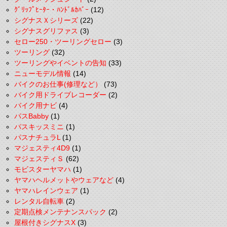
ｸﾞﾘｯﾌﾟﾋｰﾀｰ・ﾊﾝﾄﾞﾙｶﾊﾞｰ
(12)
シグナスＸシリーズ
(22)
シグナスグリファス
(3)
セロー250・ツーリングセロー
(3)
ツーリング
(32)
ツーリングやイベントの告知
(33)
ニューモデル情報
(14)
バイクのお仕事(修理など）
(73)
バイク用ドライブレコーダー
(2)
バイク用ナビ
(4)
パスBabby
(1)
パスキッスミニ
(1)
パスナチュラL
(1)
マジェスティ4D9
(1)
マジェスティＳ
(62)
モビスターヤマハ
(1)
ヤマハヘルメットやウェアなど
(4)
ヤマハレインウェア
(1)
レンタル自転車
(2)
定期点検メンテナンスパック
(2)
屋根付きシグナスX
(3)