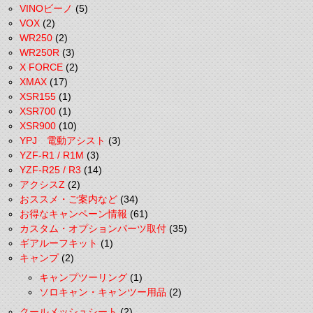
VINOビーノ
(5)
VOX
(2)
WR250
(2)
WR250R
(3)
X FORCE
(2)
XMAX
(17)
XSR155
(1)
XSR700
(1)
XSR900
(10)
YPJ 電動アシスト
(3)
YZF-R1 / R1M
(3)
YZF-R25 / R3
(14)
アクシスZ
(2)
おススメ・ご案内など
(34)
お得なキャンペーン情報
(61)
カスタム・オプションパーツ取付
(35)
ギアルーフキット
(1)
キャンプ
(2)
キャンプツーリング
(1)
ソロキャン・キャンツー用品
(2)
クールメッシュシート
(2)