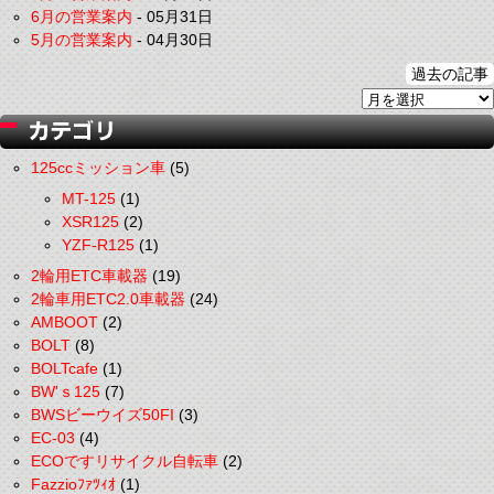
6月の営業案内
-
05月31日
5月の営業案内
-
04月30日
過去の記事
125ccミッション車
(5)
MT-125
(1)
XSR125
(2)
YZF-R125
(1)
2輪用ETC車載器
(19)
2輪車用ETC2.0車載器
(24)
AMBOOT
(2)
BOLT
(8)
BOLTcafe
(1)
BW'ｓ125
(7)
BWSビーウイズ50FI
(3)
EC-03
(4)
ECOですリサイクル自転車
(2)
Fazzioﾌｧﾂｨｵ
(1)