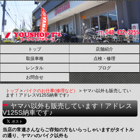
トップ
店舗紹介
取扱車種
点検・修理
レンタル
ブログ
お問合せ
トップ
>
バイクのお仕事(修理など）
> ヤマハ以外も販売してい
ます！アドレスV125S納車です♪
ヤマハ以外も販売しています！アドレス
V125S納車です♪
当店の常連さんならご存知の方もいらっしゃいますがタイトル
の通り、ヤマハのバイク以外も