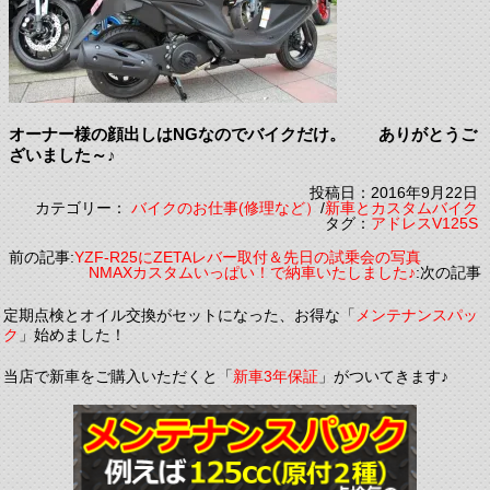
オーナー様の顔出しはNGなのでバイクだけ。 ありがとうご
ざいました～♪
投稿日：2016年9月22日
カテゴリー：
バイクのお仕事(修理など）
/
新車とカスタムバイク
タグ：
アドレスV125S
前の記事:
YZF-R25にZETAレバー取付＆先日の試乗会の写真
NMAXカスタムいっぱい！で納車いたしました♪
:次の記事
定期点検とオイル交換がセットになった、お得な「
メンテナンスパッ
ク
」始めました！
当店で新車をご購入いただくと「
新車3年保証
」がついてきます♪