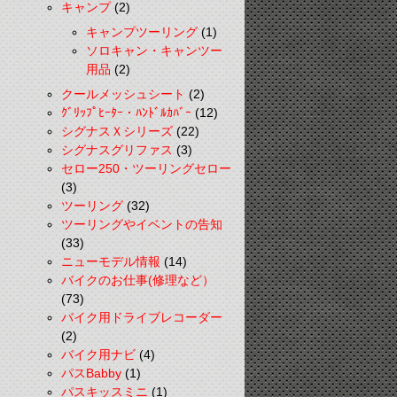
キャンプ
(2)
キャンプツーリング
(1)
ソロキャン・キャンツー
用品
(2)
クールメッシュシート
(2)
ｸﾞﾘｯﾌﾟﾋｰﾀｰ・ﾊﾝﾄﾞﾙｶﾊﾞｰ
(12)
シグナスＸシリーズ
(22)
シグナスグリファス
(3)
セロー250・ツーリングセロー
(3)
ツーリング
(32)
ツーリングやイベントの告知
(33)
ニューモデル情報
(14)
バイクのお仕事(修理など）
(73)
バイク用ドライブレコーダー
(2)
バイク用ナビ
(4)
パスBabby
(1)
パスキッスミニ
(1)