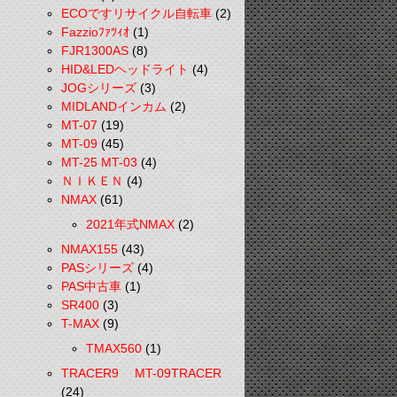
ECOですリサイクル自転車
(2)
Fazzioﾌｧﾂｨｵ
(1)
FJR1300AS
(8)
HID&LEDヘッドライト
(4)
JOGシリーズ
(3)
MIDLANDインカム
(2)
MT-07
(19)
MT-09
(45)
MT-25 MT-03
(4)
ＮＩＫＥＮ
(4)
NMAX
(61)
2021年式NMAX
(2)
NMAX155
(43)
PASシリーズ
(4)
PAS中古車
(1)
SR400
(3)
T-MAX
(9)
TMAX560
(1)
TRACER9 MT-09TRACER
(24)