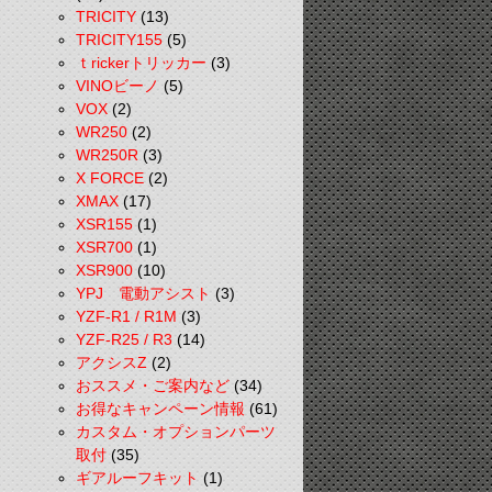
TRICITY
(13)
TRICITY155
(5)
ｔrickerトリッカー
(3)
VINOビーノ
(5)
VOX
(2)
WR250
(2)
WR250R
(3)
X FORCE
(2)
XMAX
(17)
XSR155
(1)
XSR700
(1)
XSR900
(10)
YPJ 電動アシスト
(3)
YZF-R1 / R1M
(3)
YZF-R25 / R3
(14)
アクシスZ
(2)
おススメ・ご案内など
(34)
お得なキャンペーン情報
(61)
カスタム・オプションパーツ
取付
(35)
ギアルーフキット
(1)