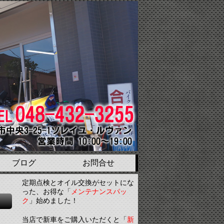
ブログ
お問合せ
定期点検とオイル交換がセットにな
った、お得な「
メンテナンスパッ
ク
」始めました！
当店で新車をご購入いただくと「
新