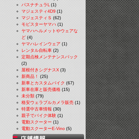
パスナチュラL
(1)
マジェスティ4D9
(1)
マジェスティＳ
(62)
モビスターヤマハ
(1)
ヤマハヘルメットやウェアな
ど
(4)
ヤマハレインウェア
(1)
レンタル自転車
(2)
定期点検メンテナンスパック
(2)
屋根付きシグナスX
(3)
新商品！
(25)
新車とカスタムバイク
(67)
新車在庫と販売価格
(15)
未分類
(79)
格安ウェラブルカメラ販売
(1)
特選中古車情報
(30)
親子でバイク体験
(1)
電動スクーター
(1)
電動スクーターE-Vino
(5)