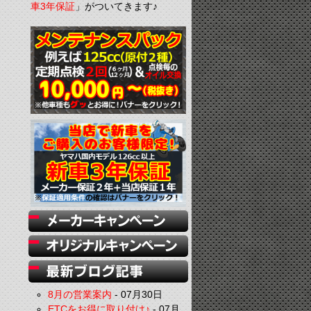
車3年保証
」がついてきます♪
8月の営業案内
-
07月30日
ETCをお得に取り付け♪
-
07月