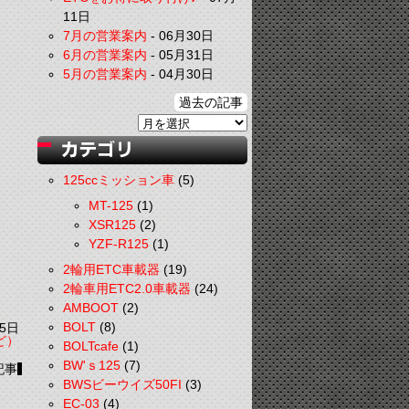
11日
7月の営業案内
-
06月30日
6月の営業案内
-
05月31日
5月の営業案内
-
04月30日
過去の記事
125ccミッション車
(5)
MT-125
(1)
XSR125
(2)
YZF-R125
(1)
2輪用ETC車載器
(19)
2輪車用ETC2.0車載器
(24)
AMBOOT
(2)
BOLT
(8)
5日
ど）
BOLTcafe
(1)
BW'ｓ125
(7)
記事
BWSビーウイズ50FI
(3)
EC-03
(4)