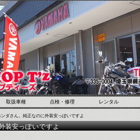
取扱車種
点検・修理
レンタル
ホンダさん。純正なのに外装安っぽいですよ
外装安っぽいですよ