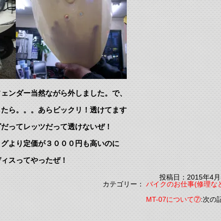
フェンダー当然ながら外しました。で、
したら。。。あらビックリ！透けてます
グだってレッツだって透けないぜ！
ョグより定価が３０００円も高いのに
ィスってやったぜ！
投稿日：2015年4月
カテゴリー：
バイクのお仕事(修理な
MT-07について⑦
:次の