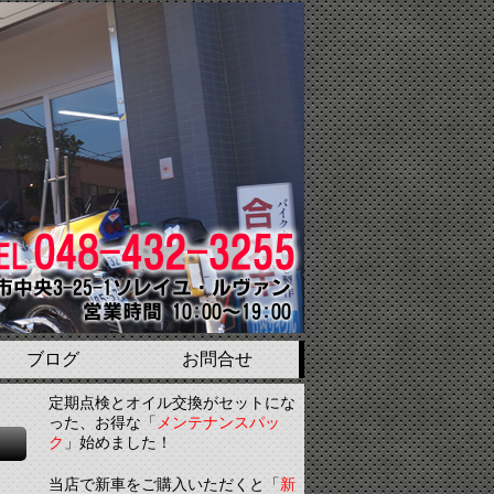
ブログ
お問合せ
定期点検とオイル交換がセットにな
った、お得な「
メンテナンスパッ
ク
」始めました！
当店で新車をご購入いただくと「
新