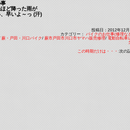
の事
先ほど降った雨が
早いよ～っ (汗)
投稿日：2012年12月
カテゴリー：
バイクのお仕事(修理な
/
蕨・戸田・川口バイク
/
蕨市戸田市川口市ヤマハ販売修理
/
電動自転車
この時期だけは・・・
:次の