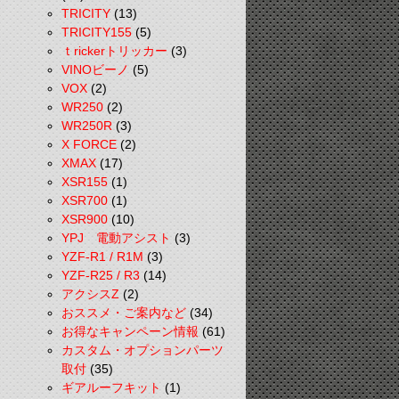
TRICITY
(13)
TRICITY155
(5)
ｔrickerトリッカー
(3)
VINOビーノ
(5)
VOX
(2)
WR250
(2)
WR250R
(3)
X FORCE
(2)
XMAX
(17)
XSR155
(1)
XSR700
(1)
XSR900
(10)
YPJ 電動アシスト
(3)
YZF-R1 / R1M
(3)
YZF-R25 / R3
(14)
アクシスZ
(2)
おススメ・ご案内など
(34)
お得なキャンペーン情報
(61)
カスタム・オプションパーツ
取付
(35)
ギアルーフキット
(1)