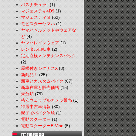
パスナチュラL
(1)
マジェスティ4D9
(1)
マジェスティＳ
(62)
モビスターヤマハ
(1)
ヤマハヘルメットやウェアな
ど
(4)
ヤマハレインウェア
(1)
レンタル自転車
(2)
定期点検メンテナンスパック
(2)
屋根付きシグナスX
(3)
新商品！
(25)
新車とカスタムバイク
(67)
新車在庫と販売価格
(15)
未分類
(79)
格安ウェラブルカメラ販売
(1)
特選中古車情報
(30)
親子でバイク体験
(1)
電動スクーター
(1)
電動スクーターE-Vino
(5)