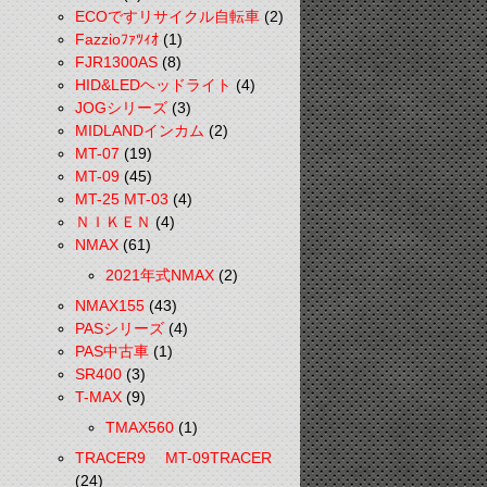
ECOですリサイクル自転車
(2)
Fazzioﾌｧﾂｨｵ
(1)
FJR1300AS
(8)
HID&LEDヘッドライト
(4)
JOGシリーズ
(3)
MIDLANDインカム
(2)
MT-07
(19)
MT-09
(45)
MT-25 MT-03
(4)
ＮＩＫＥＮ
(4)
NMAX
(61)
2021年式NMAX
(2)
NMAX155
(43)
PASシリーズ
(4)
PAS中古車
(1)
SR400
(3)
T-MAX
(9)
TMAX560
(1)
TRACER9 MT-09TRACER
(24)