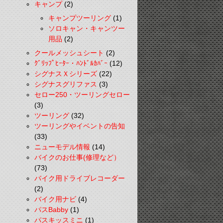
キャンプ
(2)
キャンプツーリング
(1)
ソロキャン・キャンツー
用品
(2)
クールメッシュシート
(2)
ｸﾞﾘｯﾌﾟﾋｰﾀｰ・ﾊﾝﾄﾞﾙｶﾊﾞｰ
(12)
シグナスＸシリーズ
(22)
シグナスグリファス
(3)
セロー250・ツーリングセロー
(3)
ツーリング
(32)
ツーリングやイベントの告知
(33)
ニューモデル情報
(14)
バイクのお仕事(修理など）
(73)
バイク用ドライブレコーダー
(2)
バイク用ナビ
(4)
パスBabby
(1)
パスキッスミニ
(1)