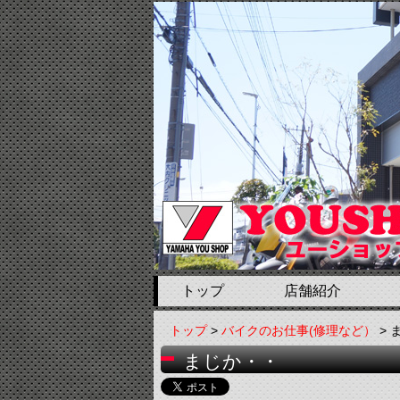
トップ
店舗紹介
トップ
>
バイクのお仕事(修理など）
> 
まじか・・