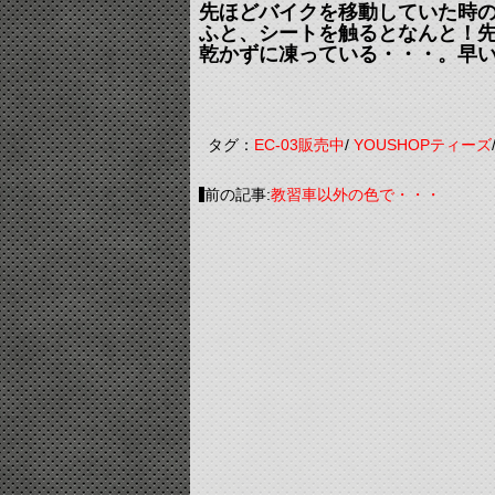
先ほどバイクを移動していた時
ふと、シートを触るとなんと！
乾かずに凍っている・・・。早い、
タグ：
EC-03販売中
/
YOUSHOPティーズ
前の記事:
教習車以外の色で・・・