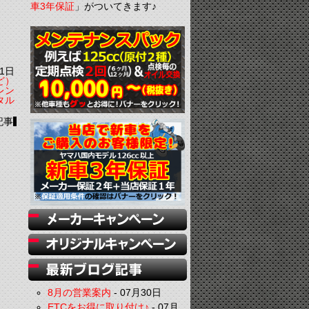
車3年保証
」がついてきます♪
1日
ど）
レン
タル
記事
8月の営業案内
-
07月30日
ETCをお得に取り付け♪
-
07月