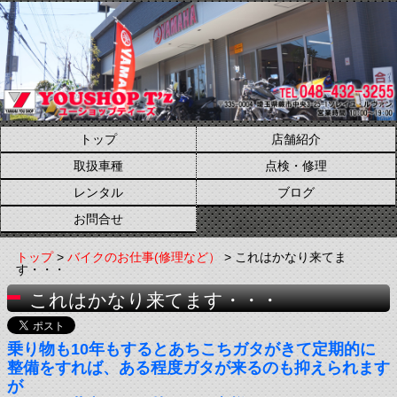
トップ
店舗紹介
取扱車種
点検・修理
レンタル
ブログ
お問合せ
トップ
>
バイクのお仕事(修理など）
> これはかなり来てま
す・・・
これはかなり来てます・・・
乗り物も10年もするとあちこちガタがきて定期的に
整備をすれば、ある程度ガタが来るのも抑えられます
が