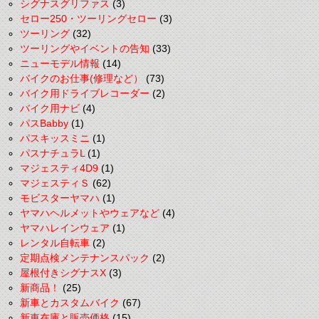
シグナスグリファス
(3)
セロー250・ツーリングセロー
(3)
ツーリング
(32)
ツーリングやイベントの告知
(33)
ニューモデル情報
(14)
バイクのお仕事(修理など）
(73)
バイク用ドライブレコーダー
(2)
バイク用ナビ
(4)
パスBabby
(1)
パスキッスミニ
(1)
パスナチュラL
(1)
マジェスティ4D9
(1)
マジェスティＳ
(62)
モビスターヤマハ
(1)
ヤマハヘルメットやウェアなど
(4)
ヤマハレインウェア
(1)
レンタル自転車
(2)
定期点検メンテナンスパック
(2)
屋根付きシグナスX
(3)
新商品！
(25)
新車とカスタムバイク
(67)
新車在庫と販売価格
(15)