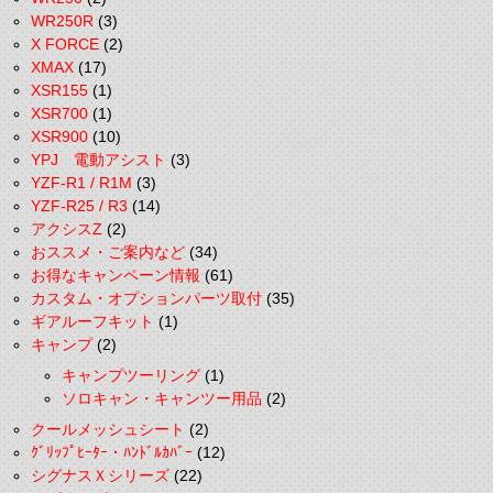
WR250R
(3)
X FORCE
(2)
XMAX
(17)
XSR155
(1)
XSR700
(1)
XSR900
(10)
YPJ 電動アシスト
(3)
YZF-R1 / R1M
(3)
YZF-R25 / R3
(14)
アクシスZ
(2)
おススメ・ご案内など
(34)
お得なキャンペーン情報
(61)
カスタム・オプションパーツ取付
(35)
ギアルーフキット
(1)
キャンプ
(2)
キャンプツーリング
(1)
ソロキャン・キャンツー用品
(2)
クールメッシュシート
(2)
ｸﾞﾘｯﾌﾟﾋｰﾀｰ・ﾊﾝﾄﾞﾙｶﾊﾞｰ
(12)
シグナスＸシリーズ
(22)