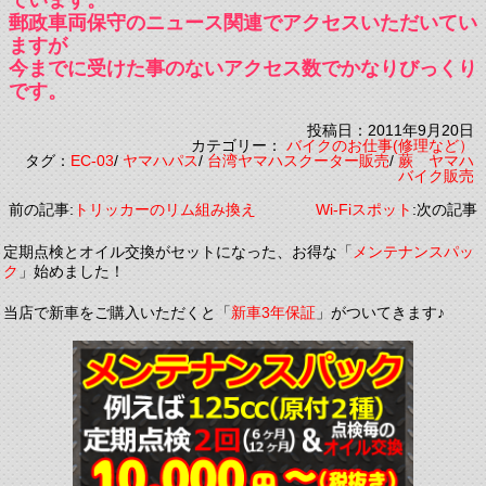
ています。
郵政車両保守のニュース関連でアクセスいただいてい
ますが
今までに受けた事のないアクセス数でかなりびっくり
です。
投稿日：2011年9月20日
カテゴリー：
バイクのお仕事(修理など）
タグ：
EC-03
/
ヤマハパス
/
台湾ヤマハスクーター販売
/
蕨 ヤマハ
バイク販売
前の記事:
トリッカーのリム組み換え
Wi-Fiスポット
:次の記事
定期点検とオイル交換がセットになった、お得な「
メンテナンスパッ
ク
」始めました！
当店で新車をご購入いただくと「
新車3年保証
」がついてきます♪