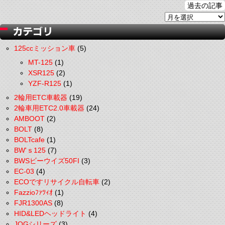
過去の記事
125ccミッション車
(5)
MT-125
(1)
XSR125
(2)
YZF-R125
(1)
2輪用ETC車載器
(19)
2輪車用ETC2.0車載器
(24)
AMBOOT
(2)
BOLT
(8)
BOLTcafe
(1)
BW'ｓ125
(7)
BWSビーウイズ50FI
(3)
EC-03
(4)
ECOですリサイクル自転車
(2)
Fazzioﾌｧﾂｨｵ
(1)
FJR1300AS
(8)
HID&LEDヘッドライト
(4)
JOGシリーズ
(3)