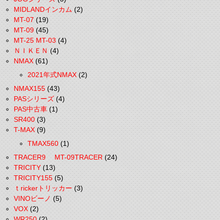
MIDLANDインカム
(2)
MT-07
(19)
MT-09
(45)
MT-25 MT-03
(4)
ＮＩＫＥＮ
(4)
NMAX
(61)
2021年式NMAX
(2)
NMAX155
(43)
PASシリーズ
(4)
PAS中古車
(1)
SR400
(3)
T-MAX
(9)
TMAX560
(1)
TRACER9 MT-09TRACER
(24)
TRICITY
(13)
TRICITY155
(5)
ｔrickerトリッカー
(3)
VINOビーノ
(5)
VOX
(2)
WR250
(2)