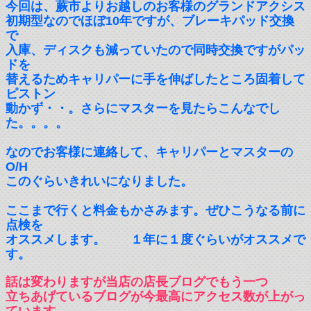
今回は、蕨市よりお越しのお客様のグランドアクシス
初期型なのでほぼ10年ですが、ブレーキパッド交換
で
入庫、ディスクも減っていたので同時交換ですがパッ
ドを
替えるためキャリパーに手を伸ばしたところ固着して
ピストン
動かず・・。さらにマスターを見たらこんなでし
た。。。。
なのでお客様に連絡して、キャリパーとマスターの
O/H
このぐらいきれいになりました。
ここまで行くと料金もかさみます。ぜひこうなる前に
点検を
オススメします。 １年に１度ぐらいがオススメで
す。
話は変わりますが当店の店長ブログでもう一つ
立ちあげているブログが今最高にアクセス数が上がっ