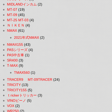
MIDLANDインカム
(2)
MT-07
(19)
MT-09
(45)
MT-25 MT-03
(4)
ＮＩＫＥＮ
(4)
NMAX
(61)
2021年式NMAX
(2)
NMAX155
(43)
PASシリーズ
(4)
PAS中古車
(1)
SR400
(3)
T-MAX
(9)
TMAX560
(1)
TRACER9 MT-09TRACER
(24)
TRICITY
(13)
TRICITY155
(5)
ｔrickerトリッカー
(3)
VINOビーノ
(5)
VOX
(2)
WR250
(2)