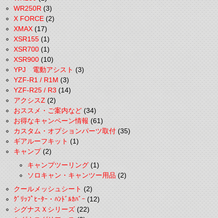
WR250R
(3)
X FORCE
(2)
XMAX
(17)
XSR155
(1)
XSR700
(1)
XSR900
(10)
YPJ 電動アシスト
(3)
YZF-R1 / R1M
(3)
YZF-R25 / R3
(14)
アクシスZ
(2)
おススメ・ご案内など
(34)
お得なキャンペーン情報
(61)
カスタム・オプションパーツ取付
(35)
ギアルーフキット
(1)
キャンプ
(2)
キャンプツーリング
(1)
ソロキャン・キャンツー用品
(2)
クールメッシュシート
(2)
ｸﾞﾘｯﾌﾟﾋｰﾀｰ・ﾊﾝﾄﾞﾙｶﾊﾞｰ
(12)
シグナスＸシリーズ
(22)