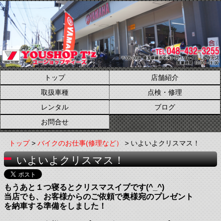
トップ
店舗紹介
取扱車種
点検・修理
レンタル
ブログ
お問合せ
トップ
>
バイクのお仕事(修理など）
> いよいよクリスマス！
いよいよクリスマス！
もうあと１つ寝るとクリスマスイブです(^_^)
当店でも、お客様からのご依頼で奥様宛のプレゼント
を納車する準備をしました！