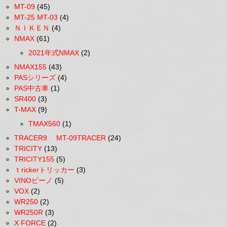
MT-09
(45)
MT-25 MT-03
(4)
ＮＩＫＥＮ
(4)
NMAX
(61)
2021年式NMAX
(2)
NMAX155
(43)
PASシリーズ
(4)
PAS中古車
(1)
SR400
(3)
T-MAX
(9)
TMAX560
(1)
TRACER9 MT-09TRACER
(24)
TRICITY
(13)
TRICITY155
(5)
ｔrickerトリッカー
(3)
VINOビーノ
(5)
VOX
(2)
WR250
(2)
WR250R
(3)
X FORCE
(2)