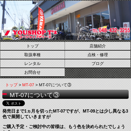
トップ
店舗紹介
取扱車種
点検・修理
レンタル
ブログ
お問合せ
トップ
>
MT-07
> MT-07について③
MT-07について③
発売日まで1ヵ月を切ったMT-07ですが、MT-09とは少し異なる3
色で展開していきますが
ご購入予定・ご検討中の皆様は、もう色を決められたでしょう