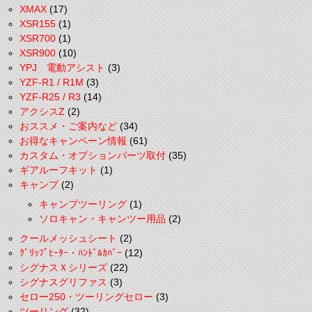
XMAX
(17)
XSR155
(1)
XSR700
(1)
XSR900
(10)
YPJ 電動アシスト
(3)
YZF-R1 / R1M
(3)
YZF-R25 / R3
(14)
アクシスZ
(2)
おススメ・ご案内など
(34)
お得なキャンペーン情報
(61)
カスタム・オプションパーツ取付
(35)
ギアルーフキット
(1)
キャンプ
(2)
キャンプツーリング
(1)
ソロキャン・キャンツー用品
(2)
クールメッシュシート
(2)
ｸﾞﾘｯﾌﾟﾋｰﾀｰ・ﾊﾝﾄﾞﾙｶﾊﾞｰ
(12)
シグナスＸシリーズ
(22)
シグナスグリファス
(3)
セロー250・ツーリングセロー
(3)
ツーリング
(32)