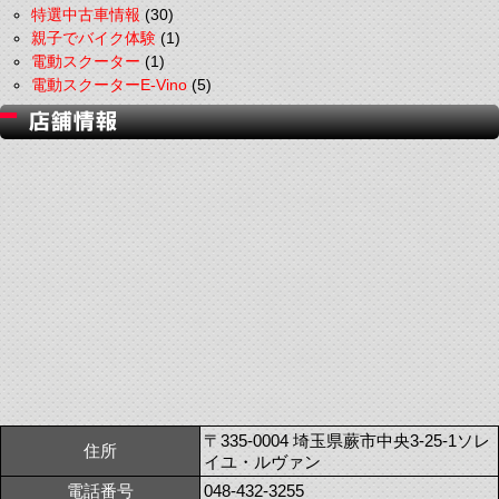
特選中古車情報
(30)
親子でバイク体験
(1)
電動スクーター
(1)
電動スクーターE-Vino
(5)
〒335-0004 埼玉県蕨市中央3-25-1ソレ
住所
イユ・ルヴァン
電話番号
048-432-3255