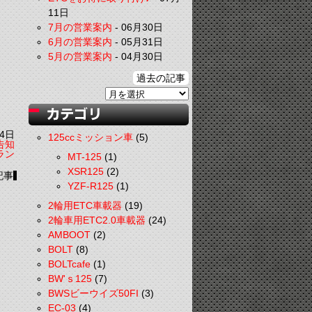
11日
7月の営業案内
-
06月30日
6月の営業案内
-
05月31日
5月の営業案内
-
04月30日
過去の記事
4日
125ccミッション車
(5)
告知
ラン
MT-125
(1)
XSR125
(2)
記事
YZF-R125
(1)
2輪用ETC車載器
(19)
2輪車用ETC2.0車載器
(24)
AMBOOT
(2)
BOLT
(8)
BOLTcafe
(1)
BW'ｓ125
(7)
BWSビーウイズ50FI
(3)
EC-03
(4)