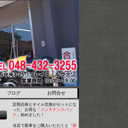
ブログ
お問合せ
定期点検とオイル交換がセットにな
った、お得な「
メンテナンスパッ
ク
」始めました！
当店で新車をご購入いただくと「
新