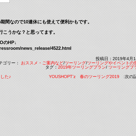
日までの期間なので10連休にも使えて便利かもです。
行こうかな？と思ってます。
OのHP↓
pressroom/news_release/4522.html
投稿日：2019年4月1
テゴリー：
おススメ・ご案内など
/
ツーリング
/
ツーリングやイベントの
タグ：
2019年ツーリングプラン
/
ツーリングプ
ました♪
YOUSHOPT’z 春のツーリング2019
:次の