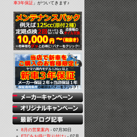
車3年保証
」がついてきます♪
8月の営業案内
-
07月30日
ETCをお得に取り付け♪
-
07月