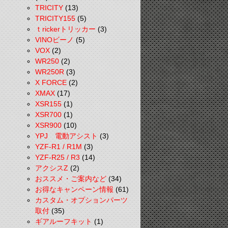
TRICITY
(13)
TRICITY155
(5)
ｔrickerトリッカー
(3)
VINOビーノ
(5)
VOX
(2)
WR250
(2)
WR250R
(3)
X FORCE
(2)
XMAX
(17)
XSR155
(1)
XSR700
(1)
XSR900
(10)
YPJ 電動アシスト
(3)
YZF-R1 / R1M
(3)
YZF-R25 / R3
(14)
アクシスZ
(2)
おススメ・ご案内など
(34)
お得なキャンペーン情報
(61)
カスタム・オプションパーツ
取付
(35)
ギアルーフキット
(1)