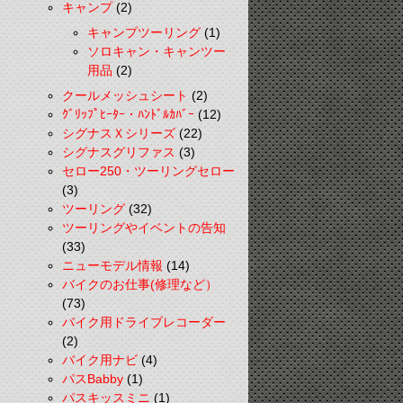
キャンプ
(2)
キャンプツーリング
(1)
ソロキャン・キャンツー
用品
(2)
クールメッシュシート
(2)
ｸﾞﾘｯﾌﾟﾋｰﾀｰ・ﾊﾝﾄﾞﾙｶﾊﾞｰ
(12)
シグナスＸシリーズ
(22)
シグナスグリファス
(3)
セロー250・ツーリングセロー
(3)
ツーリング
(32)
ツーリングやイベントの告知
(33)
ニューモデル情報
(14)
バイクのお仕事(修理など）
(73)
バイク用ドライブレコーダー
(2)
バイク用ナビ
(4)
パスBabby
(1)
パスキッスミニ
(1)