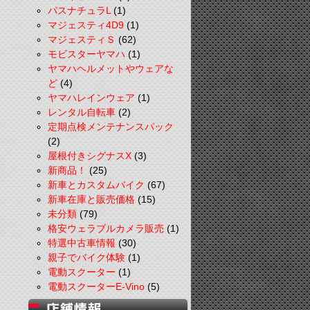
パスナチュラL
(1)
マジェスティ4D9
(1)
マジェスティＳ
(62)
モビスターヤマハ
(1)
ヤマハヘルメットやウェアな
ど
(4)
ヤマハレインウェア
(1)
レンタル自転車
(2)
定期点検メンテナンスパック
(2)
屋根付きシグナスX
(3)
新商品！
(25)
新車とカスタムバイク
(67)
新車在庫と販売価格
(15)
未分類
(79)
格安ウェラブルカメラ販売
(1)
特選中古車情報
(30)
親子でバイク体験
(1)
電動スクーター
(1)
電動スクーターE-Vino
(5)