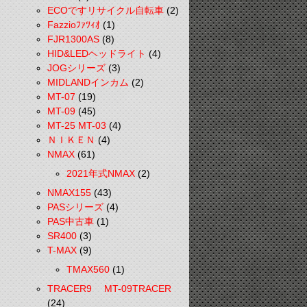
ECOですリサイクル自転車
(2)
Fazzioﾌｧﾂｨｵ
(1)
FJR1300AS
(8)
HID&LEDヘッドライト
(4)
JOGシリーズ
(3)
MIDLANDインカム
(2)
MT-07
(19)
MT-09
(45)
MT-25 MT-03
(4)
ＮＩＫＥＮ
(4)
NMAX
(61)
2021年式NMAX
(2)
NMAX155
(43)
PASシリーズ
(4)
PAS中古車
(1)
SR400
(3)
T-MAX
(9)
TMAX560
(1)
TRACER9 MT-09TRACER
(24)