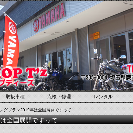
取扱車種
点検・修理
レンタル
リングプラン2019年は全国展開ですって
年は全国展開ですって