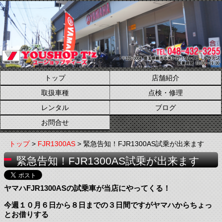
トップ
店舗紹介
取扱車種
点検・修理
レンタル
ブログ
お問合せ
トップ
>
FJR1300AS
> 緊急告知！FJR1300AS試乗が出来ます
緊急告知！FJR1300AS試乗が出来ます
ヤマハFJR1300ASの試乗車が当店にやってくる！
今週１０月６日から８日までの３日間ですがヤマハからちょっ
とお借りする