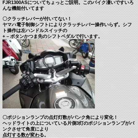
FJR1300ASについてちょっとご説明。このバイク凄いですいろ
んな機能付いてます
〇クラッチレバーが付いてない！
ヤマハ電子制御シフトによりクラッチレバー操作いらず。シフ
ト操作は左ハンドルスイッチの
+ – ボタンかつま先のシフトペダルで行います。
〇ポジションランプの点灯灯数がバンク角により変化！
ヘッドライトの上についている片側3灯のポジションランプがバ
ンクさせて角度により
点灯する数が変わる。