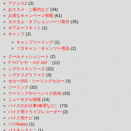
アクシスZ
(2)
おススメ・ご案内など
(34)
お得なキャンペーン情報
(61)
カスタム・オプションパーツ取付
(35)
ギアルーフキット
(1)
キャンプ
(2)
キャンプツーリング
(1)
ソロキャン・キャンツー用品
(2)
クールメッシュシート
(2)
ｸﾞﾘｯﾌﾟﾋｰﾀｰ・ﾊﾝﾄﾞﾙｶﾊﾞｰ
(12)
シグナスＸシリーズ
(22)
シグナスグリファス
(3)
セロー250・ツーリングセロー
(3)
ツーリング
(32)
ツーリングやイベントの告知
(33)
ニューモデル情報
(14)
バイクのお仕事(修理など）
(73)
バイク用ドライブレコーダー
(2)
バイク用ナビ
(4)
パスBabby
(1)
パスキッスミニ
(1)