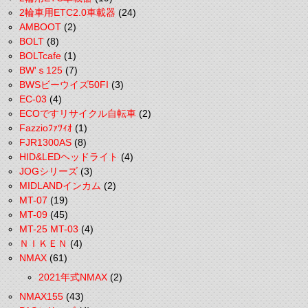
2輪車用ETC2.0車載器
(24)
AMBOOT
(2)
BOLT
(8)
BOLTcafe
(1)
BW'ｓ125
(7)
BWSビーウイズ50FI
(3)
EC-03
(4)
ECOですリサイクル自転車
(2)
Fazzioﾌｧﾂｨｵ
(1)
FJR1300AS
(8)
HID&LEDヘッドライト
(4)
JOGシリーズ
(3)
MIDLANDインカム
(2)
MT-07
(19)
MT-09
(45)
MT-25 MT-03
(4)
ＮＩＫＥＮ
(4)
NMAX
(61)
2021年式NMAX
(2)
NMAX155
(43)