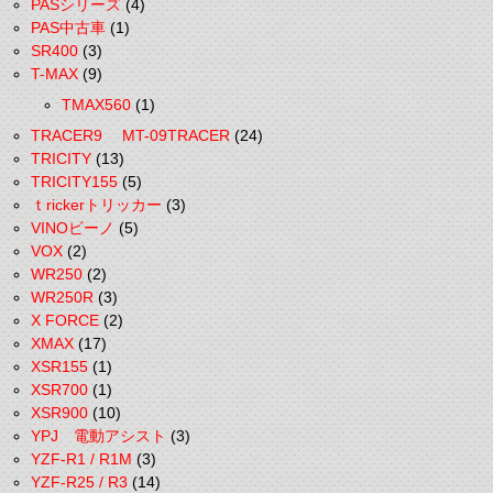
PASシリーズ
(4)
PAS中古車
(1)
SR400
(3)
T-MAX
(9)
TMAX560
(1)
TRACER9 MT-09TRACER
(24)
TRICITY
(13)
TRICITY155
(5)
ｔrickerトリッカー
(3)
VINOビーノ
(5)
VOX
(2)
WR250
(2)
WR250R
(3)
X FORCE
(2)
XMAX
(17)
XSR155
(1)
XSR700
(1)
XSR900
(10)
YPJ 電動アシスト
(3)
YZF-R1 / R1M
(3)
YZF-R25 / R3
(14)