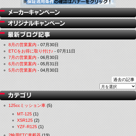
8月の営業案内
-
07月30日
ETCをお得に取り付け♪
-
07月11日
7月の営業案内
-
06月30日
6月の営業案内
-
05月31日
5月の営業案内
-
04月30日
過去の記事
125ccミッション車
(5)
MT-125
(1)
XSR125
(2)
YZF-R125
(1)
2輪用ETC車載器
(19)