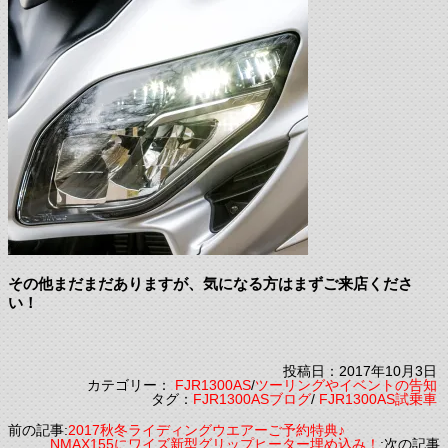
その他まだまだありますが、気になる方はまずご来店くださ
い！
投稿日：2017年10月3日
カテゴリー：
FJR1300AS
/
ツーリングやイベントの告知
タグ：
FJR1300ASブログ
/
FJR1300AS試乗車
前の記事:
2017秋冬ライディングウエアーご予約特典♪
NMAX155にワイズ新型グリップヒーター埋め込み！
:次の記事