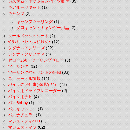
カスタム・オプションパーツ取付
(35)
ギアルーフキット
(1)
キャンプ
(2)
キャンプツーリング
(1)
ソロキャン・キャンツー用品
(2)
クールメッシュシート
(2)
ｸﾞﾘｯﾌﾟﾋｰﾀｰ・ﾊﾝﾄﾞﾙｶﾊﾞｰ
(12)
シグナスＸシリーズ
(22)
シグナスグリファス
(3)
セロー250・ツーリングセロー
(3)
ツーリング
(32)
ツーリングやイベントの告知
(33)
ニューモデル情報
(14)
バイクのお仕事(修理など）
(73)
バイク用ドライブレコーダー
(2)
バイク用ナビ
(4)
パスBabby
(1)
パスキッスミニ
(1)
パスナチュラL
(1)
マジェスティ4D9
(1)
マジェスティＳ
(62)