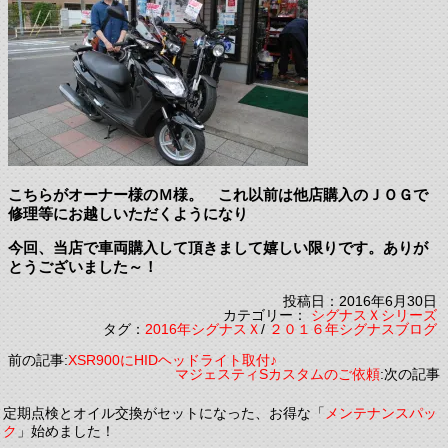
こちらがオーナー様のＭ様。 これ以前は他店購入のＪＯＧで
修理等にお越しいただくようになり
今回、当店で車両購入して頂きまして嬉しい限りです。ありが
とうございました～！
投稿日：2016年6月30日
カテゴリー：
シグナスＸシリーズ
タグ：
2016年シグナスＸ
/
２０１６年シグナスブログ
前の記事:
XSR900にHIDヘッドライト取付♪
マジェスティSカスタムのご依頼
:次の記事
定期点検とオイル交換がセットになった、お得な「
メンテナンスパッ
ク
」始めました！