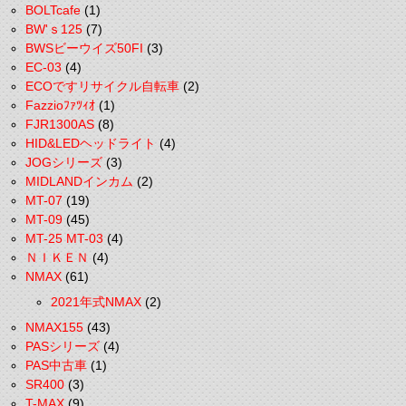
BOLTcafe
(1)
BW'ｓ125
(7)
BWSビーウイズ50FI
(3)
EC-03
(4)
ECOですリサイクル自転車
(2)
Fazzioﾌｧﾂｨｵ
(1)
FJR1300AS
(8)
HID&LEDヘッドライト
(4)
JOGシリーズ
(3)
MIDLANDインカム
(2)
MT-07
(19)
MT-09
(45)
MT-25 MT-03
(4)
ＮＩＫＥＮ
(4)
NMAX
(61)
2021年式NMAX
(2)
NMAX155
(43)
PASシリーズ
(4)
PAS中古車
(1)
SR400
(3)
T-MAX
(9)