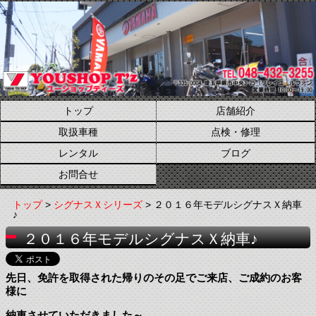
トップ
店舗紹介
取扱車種
点検・修理
レンタル
ブログ
お問合せ
トップ
>
シグナスＸシリーズ
> ２０１６年モデルシグナスＸ納車
♪
２０１６年モデルシグナスＸ納車♪
先日、免許を取得された帰りのその足でご来店、ご成約のお客
様に
納車させていただきました～。