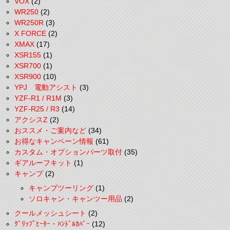
VOX
(2)
WR250
(2)
WR250R
(3)
X FORCE
(2)
XMAX
(17)
XSR155
(1)
XSR700
(1)
XSR900
(10)
YPJ 電動アシスト
(3)
YZF-R1 / R1M
(3)
YZF-R25 / R3
(14)
アクシスZ
(2)
おススメ・ご案内など
(34)
お得なキャンペーン情報
(61)
カスタム・オプションパーツ取付
(35)
ギアルーフキット
(1)
キャンプ
(2)
キャンプツーリング
(1)
ソロキャン・キャンツー用品
(2)
クールメッシュシート
(2)
ｸﾞﾘｯﾌﾟﾋｰﾀｰ・ﾊﾝﾄﾞﾙｶﾊﾞｰ
(12)