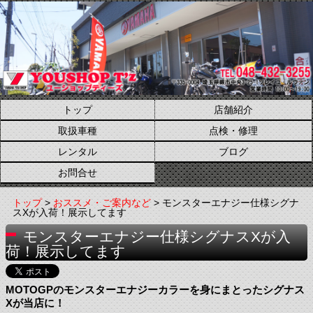
トップ
店舗紹介
取扱車種
点検・修理
レンタル
ブログ
お問合せ
トップ
>
おススメ・ご案内など
> モンスターエナジー仕様シグナ
スXが入荷！展示してます
モンスターエナジー仕様シグナスXが入
荷！展示してます
MOTOGPのモンスターエナジーカラーを身にまとったシグナス
Xが当店に！