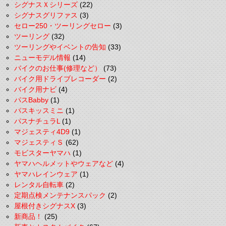
シグナスＸシリーズ
(22)
シグナスグリファス
(3)
セロー250・ツーリングセロー
(3)
ツーリング
(32)
ツーリングやイベントの告知
(33)
ニューモデル情報
(14)
バイクのお仕事(修理など）
(73)
バイク用ドライブレコーダー
(2)
バイク用ナビ
(4)
パスBabby
(1)
パスキッスミニ
(1)
パスナチュラL
(1)
マジェスティ4D9
(1)
マジェスティＳ
(62)
モビスターヤマハ
(1)
ヤマハヘルメットやウェアなど
(4)
ヤマハレインウェア
(1)
レンタル自転車
(2)
定期点検メンテナンスパック
(2)
屋根付きシグナスX
(3)
新商品！
(25)