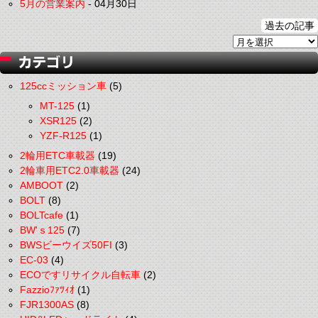
5月の営業案内
-
04月30日
過去の記事
125ccミッション車
(5)
MT-125
(1)
XSR125
(2)
YZF-R125
(1)
2輪用ETC車載器
(19)
2輪車用ETC2.0車載器
(24)
AMBOOT
(2)
BOLT
(8)
BOLTcafe
(1)
BW'ｓ125
(7)
BWSビーウイズ50FI
(3)
EC-03
(4)
ECOですリサイクル自転車
(2)
Fazzioﾌｧﾂｨｵ
(1)
FJR1300AS
(8)