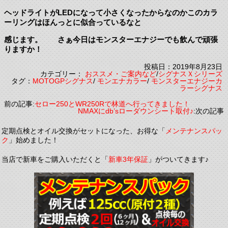
ヘッドライトがLEDになって小さくなったからなのかこのカラ
ーリングはほんっとに似合っているなと
感じます。 さぁ今日はモンスターエナジーでも飲んで頑張
りますか！
投稿日：2019年8月23日
カテゴリー：
おススメ・ご案内など
/
シグナスＸシリーズ
タグ：
MOTOGPシグナス
/
モンエナカラー
/
モンスターエナジーカ
ラーシグナス
前の記事:
セロー250とWR250Rで林道へ行ってきました！
NMAXにdb’sローダウンシート取付♪
:次の記事
定期点検とオイル交換がセットになった、お得な「
メンテナンスパッ
ク
」始めました！
当店で新車をご購入いただくと「
新車3年保証
」がついてきます♪