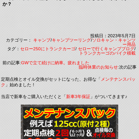
か？
投稿日：2023年5月7日
カテゴリー：
キャンプ
/
キャンプツーリング
/
ソロキャン・キャンツ
ー用品
タグ：
セロー250にトランクカーゴ
/
セローで行くキャンプブログ
/
トランクカーゴのバイク積載
前の記事:
GWで立て続けに納車。疲れました
臨時休業のお知らせ
:次の記事
定期点検とオイル交換がセットになった、お得な「
メンテナンスパッ
ク
」始めました！
当店で新車をご購入いただくと「
新車3年保証
」がついてきます♪