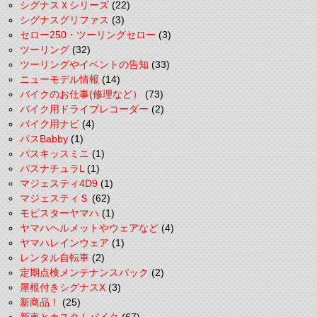
シグナスＸシリーズ
(22)
シグナスグリファス
(3)
セロー250・ツーリングセロー
(3)
ツーリング
(32)
ツーリングやイベントの告知
(33)
ニューモデル情報
(14)
バイクのお仕事(修理など）
(73)
バイク用ドライブレコーダー
(2)
バイク用ナビ
(4)
パスBabby
(1)
パスキッスミニ
(1)
パスナチュラL
(1)
マジェスティ4D9
(1)
マジェスティＳ
(62)
モビスターヤマハ
(1)
ヤマハヘルメットやウェアなど
(4)
ヤマハレインウェア
(1)
レンタル自転車
(2)
定期点検メンテナンスパック
(2)
屋根付きシグナスX
(3)
新商品！
(25)