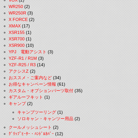
VOX
(2)
WR250
(2)
WR250R
(3)
X FORCE
(2)
XMAX
(17)
XSR155
(1)
XSR700
(1)
XSR900
(10)
YPJ 電動アシスト
(3)
YZF-R1 / R1M
(3)
YZF-R25 / R3
(14)
アクシスZ
(2)
おススメ・ご案内など
(34)
お得なキャンペーン情報
(61)
カスタム・オプションパーツ取付
(35)
ギアルーフキット
(1)
キャンプ
(2)
キャンプツーリング
(1)
ソロキャン・キャンツー用品
(2)
クールメッシュシート
(2)
ｸﾞﾘｯﾌﾟﾋｰﾀｰ・ﾊﾝﾄﾞﾙｶﾊﾞｰ
(12)