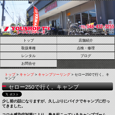
トップ
店舗紹介
取扱車種
点検・修理
レンタル
ブログ
お問合せ
トップ
>
キャンプ
>
キャンプツーリング
> セロー250で行く。キ
ャンプ
セロー250で行く。キャンプ
少し前の話になりますが、久しぶりにバイクでキャンプに行っ
てきました。
コロナ感染症対策により、巻き起こっているキャンプブーム