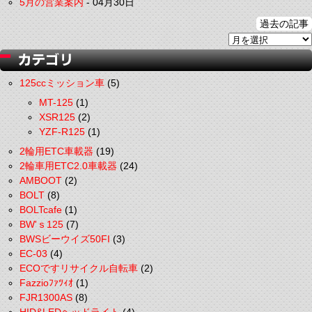
5月の営業案内
-
04月30日
過去の記事
125ccミッション車
(5)
MT-125
(1)
XSR125
(2)
YZF-R125
(1)
2輪用ETC車載器
(19)
2輪車用ETC2.0車載器
(24)
AMBOOT
(2)
BOLT
(8)
BOLTcafe
(1)
BW'ｓ125
(7)
BWSビーウイズ50FI
(3)
EC-03
(4)
ECOですリサイクル自転車
(2)
Fazzioﾌｧﾂｨｵ
(1)
FJR1300AS
(8)