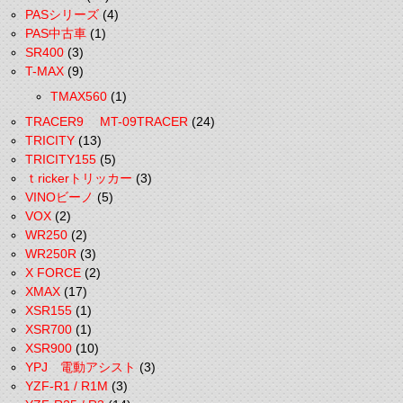
PASシリーズ
(4)
PAS中古車
(1)
SR400
(3)
T-MAX
(9)
TMAX560
(1)
TRACER9 MT-09TRACER
(24)
TRICITY
(13)
TRICITY155
(5)
ｔrickerトリッカー
(3)
VINOビーノ
(5)
VOX
(2)
WR250
(2)
WR250R
(3)
X FORCE
(2)
XMAX
(17)
XSR155
(1)
XSR700
(1)
XSR900
(10)
YPJ 電動アシスト
(3)
YZF-R1 / R1M
(3)