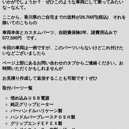
いかがでしょうか？ ぜひこのような車両にして乗ってみたい
な～なんて。
ここから、香川県のご自宅までの送料が29,700円(税込) それを
除いてのこちらの
車両本体とカスタムパーツ、自賠責保険2年、諸費用込みで
577,500円 です。
今回の車両は一例ですが、このパーツいらないけどこれ付けた
いなどございましたら
ページ上部にあるお問い合わせのタブからご連絡ください。お
時間いただくかもしれませんが
お見積り作成して返信することも可能です！ぜひ
取付パーツ一覧
埋め込みＵＳＢ電源
純正グリップヒーター
バーハンドルハリケーン製
ハンドルバーブレースＰＯＳＨ製
グリップエンドＥＦＥＸ製