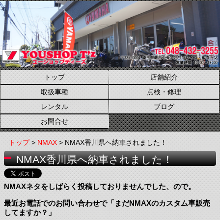
トップ
店舗紹介
取扱車種
点検・修理
レンタル
ブログ
お問合せ
トップ
>
NMAX
> NMAX香川県へ納車されました！
NMAX香川県へ納車されました！
NMAXネタをしばらく投稿しておりませんでした、ので。
最近お電話でのお問い合わせで「まだNMAXのカスタム車販売
してますか？」