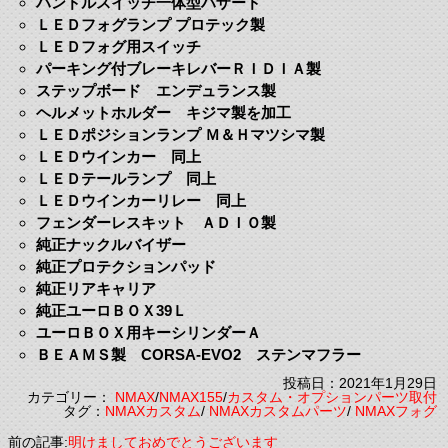
ハンドルスイッチ一体型ハザード
ＬＥＤフォグランプ プロテック製
ＬＥＤフォグ用スイッチ
パーキング付ブレーキレバーＲＩＤＩＡ製
ステップボード エンデュランス製
ヘルメットホルダー キジマ製を加工
ＬＥＤポジションランプ Ｍ＆Ｈマツシマ製
ＬＥＤウインカー 同上
ＬＥＤテールランプ 同上
ＬＥＤウインカーリレー 同上
フェンダーレスキット ＡＤＩＯ製
純正ナックルバイザー
純正プロテクションパッド
純正リアキャリア
純正ユーロＢＯＸ39Ｌ
ユーロＢＯＸ用キーシリンダーＡ
ＢＥＡＭＳ製 CORSA-EVO2 ステンマフラー
投稿日：2021年1月29日
カテゴリー：
NMAX
/
NMAX155
/
カスタム・オプションパーツ取付
タグ：
NMAXカスタム
/
NMAXカスタムパーツ
/
NMAXフォグ
前の記事:
明けましておめでとうございます