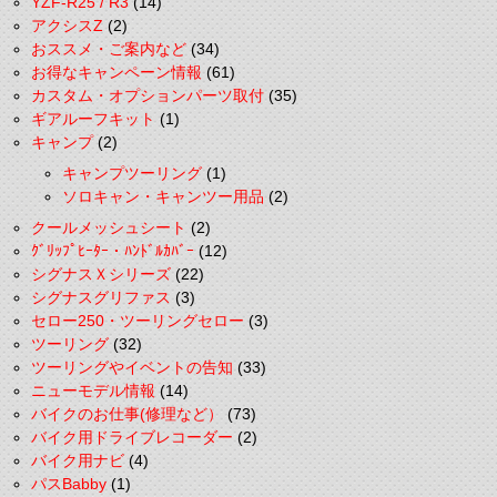
YZF-R25 / R3
(14)
アクシスZ
(2)
おススメ・ご案内など
(34)
お得なキャンペーン情報
(61)
カスタム・オプションパーツ取付
(35)
ギアルーフキット
(1)
キャンプ
(2)
キャンプツーリング
(1)
ソロキャン・キャンツー用品
(2)
クールメッシュシート
(2)
ｸﾞﾘｯﾌﾟﾋｰﾀｰ・ﾊﾝﾄﾞﾙｶﾊﾞｰ
(12)
シグナスＸシリーズ
(22)
シグナスグリファス
(3)
セロー250・ツーリングセロー
(3)
ツーリング
(32)
ツーリングやイベントの告知
(33)
ニューモデル情報
(14)
バイクのお仕事(修理など）
(73)
バイク用ドライブレコーダー
(2)
バイク用ナビ
(4)
パスBabby
(1)