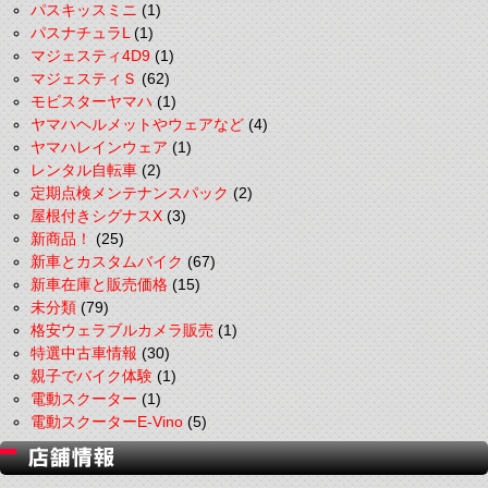
パスキッスミニ
(1)
パスナチュラL
(1)
マジェスティ4D9
(1)
マジェスティＳ
(62)
モビスターヤマハ
(1)
ヤマハヘルメットやウェアなど
(4)
ヤマハレインウェア
(1)
レンタル自転車
(2)
定期点検メンテナンスパック
(2)
屋根付きシグナスX
(3)
新商品！
(25)
新車とカスタムバイク
(67)
新車在庫と販売価格
(15)
未分類
(79)
格安ウェラブルカメラ販売
(1)
特選中古車情報
(30)
親子でバイク体験
(1)
電動スクーター
(1)
電動スクーターE-Vino
(5)