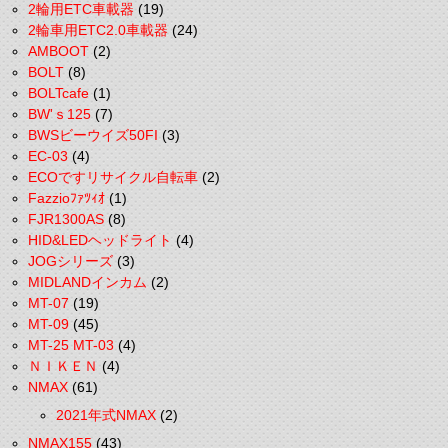
2輪用ETC車載器
(19)
2輪車用ETC2.0車載器
(24)
AMBOOT
(2)
BOLT
(8)
BOLTcafe
(1)
BW'ｓ125
(7)
BWSビーウイズ50FI
(3)
EC-03
(4)
ECOですリサイクル自転車
(2)
Fazzioﾌｧﾂｨｵ
(1)
FJR1300AS
(8)
HID&LEDヘッドライト
(4)
JOGシリーズ
(3)
MIDLANDインカム
(2)
MT-07
(19)
MT-09
(45)
MT-25 MT-03
(4)
ＮＩＫＥＮ
(4)
NMAX
(61)
2021年式NMAX
(2)
NMAX155
(43)