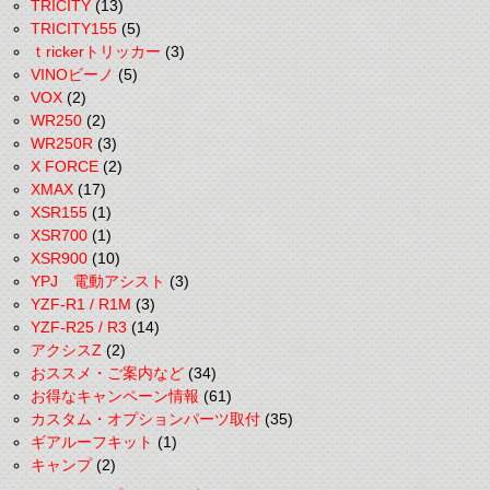
TRICITY
(13)
TRICITY155
(5)
ｔrickerトリッカー
(3)
VINOビーノ
(5)
VOX
(2)
WR250
(2)
WR250R
(3)
X FORCE
(2)
XMAX
(17)
XSR155
(1)
XSR700
(1)
XSR900
(10)
YPJ 電動アシスト
(3)
YZF-R1 / R1M
(3)
YZF-R25 / R3
(14)
アクシスZ
(2)
おススメ・ご案内など
(34)
お得なキャンペーン情報
(61)
カスタム・オプションパーツ取付
(35)
ギアルーフキット
(1)
キャンプ
(2)