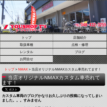
トップ
店舗紹介
取扱車種
点検・修理
レンタル
ブログ
お問合せ
トップ
>
NMAX
> 当店オリジナルNMAXカスタム車売れてます！
当店オリジナルNMAXカスタム車売れて
ます！
カスタム車両のブログかなりお久しぶりの投稿になってしまい
ました。。。すみません