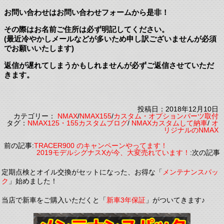
お問い合わせはお問い合わせフォームから是非！
その際はお名前ご住所は必ず明記してください。
(最近冷やかしメールなどが多いため申し訳ございませんが必須
でお願いいたします)
返信が遅れてしまうかもしれませんが必ずご返信させていただ
きます。
投稿日：2018年12月10日
カテゴリー：
NMAX
/
NMAX155
/
カスタム・オプションパーツ取付
タグ：
NMAX125・155カスタムブログ
/
NMAXカスタムして納車
/
オ
リジナルのNMAX
前の記事:
TRACER900 のキャンペーンやってます！
2019モデルシグナスXが今、大変売れています！
:次の記事
定期点検とオイル交換がセットになった、お得な「
メンテナンスパッ
ク
」始めました！
当店で新車をご購入いただくと「
新車3年保証
」がついてきます♪