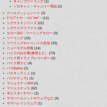
キャンプツーリング
(1)
ソロキャン・キャンツー用品
(2)
クールメッシュシート
(2)
ｸﾞﾘｯﾌﾟﾋｰﾀｰ・ﾊﾝﾄﾞﾙｶﾊﾞｰ
(12)
シグナスＸシリーズ
(22)
シグナスグリファス
(3)
セロー250・ツーリングセロー
(3)
ツーリング
(32)
ツーリングやイベントの告知
(33)
ニューモデル情報
(14)
バイクのお仕事(修理など）
(73)
バイク用ドライブレコーダー
(2)
バイク用ナビ
(4)
パスBabby
(1)
パスキッスミニ
(1)
パスナチュラL
(1)
マジェスティ4D9
(1)
マジェスティＳ
(62)
モビスターヤマハ
(1)
ヤマハヘルメットやウェアなど
(4)
ヤマハレインウェア
(1)