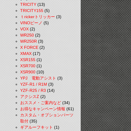
TRICITY
(13)
TRICITY155
(5)
ｔrickerトリッカー
(3)
VINOビーノ
(5)
VOX
(2)
WR250
(2)
WR250R
(3)
X FORCE
(2)
XMAX
(17)
XSR155
(1)
XSR700
(1)
XSR900
(10)
YPJ 電動アシスト
(3)
YZF-R1 / R1M
(3)
YZF-R25 / R3
(14)
アクシスZ
(2)
おススメ・ご案内など
(34)
お得なキャンペーン情報
(61)
カスタム・オプションパーツ
取付
(35)
ギアルーフキット
(1)