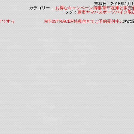
投稿日：2015年1月1
カテゴリー：
お得なキャンペーン情報
/
新車在庫と販売
タグ：
蕨市ヤマハスポーツバイク取
ス！ですっ
MT-09TRACER特典付きでご予約受付中♪
:次の