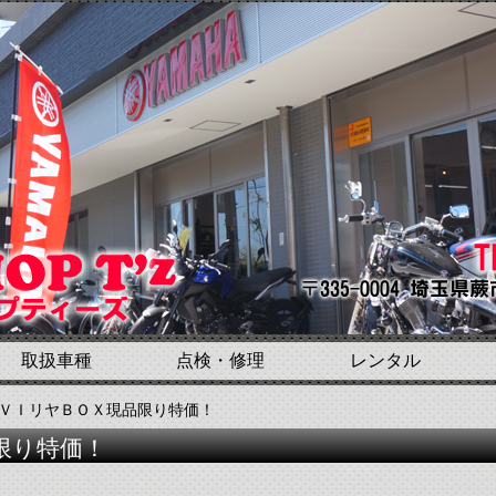
取扱車種
点検・修理
レンタル
ＩＶＩリヤＢＯＸ現品限り特価！
限り特価！