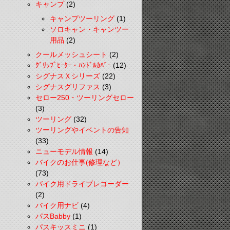
キャンプ
(2)
キャンプツーリング
(1)
ソロキャン・キャンツー
用品
(2)
クールメッシュシート
(2)
ｸﾞﾘｯﾌﾟﾋｰﾀｰ・ﾊﾝﾄﾞﾙｶﾊﾞｰ
(12)
シグナスＸシリーズ
(22)
シグナスグリファス
(3)
セロー250・ツーリングセロー
(3)
ツーリング
(32)
ツーリングやイベントの告知
(33)
ニューモデル情報
(14)
バイクのお仕事(修理など）
(73)
バイク用ドライブレコーダー
(2)
バイク用ナビ
(4)
パスBabby
(1)
パスキッスミニ
(1)