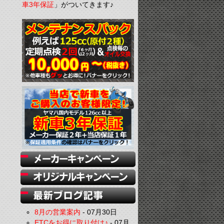
車3年保証
」がついてきます♪
8月の営業案内
-
07月30日
ETCをお得に取り付け♪
-
07月