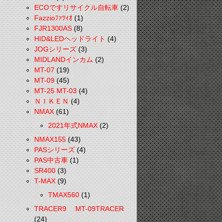
ECOですリサイクル自転車
(2)
Fazzioﾌｧﾂｨｵ
(1)
FJR1300AS
(8)
HID&LEDヘッドライト
(4)
JOGシリーズ
(3)
MIDLANDインカム
(2)
MT-07
(19)
MT-09
(45)
MT-25 MT-03
(4)
ＮＩＫＥＮ
(4)
NMAX
(61)
2021年式NMAX
(2)
NMAX155
(43)
PASシリーズ
(4)
PAS中古車
(1)
SR400
(3)
T-MAX
(9)
TMAX560
(1)
TRACER9 MT-09TRACER
(24)