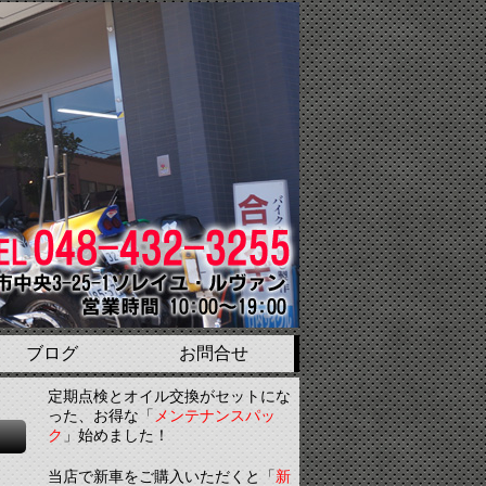
ブログ
お問合せ
定期点検とオイル交換がセットにな
った、お得な「
メンテナンスパッ
ク
」始めました！
当店で新車をご購入いただくと「
新