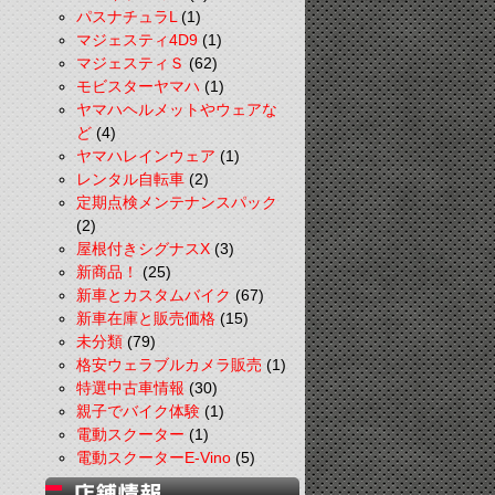
パスナチュラL
(1)
マジェスティ4D9
(1)
マジェスティＳ
(62)
モビスターヤマハ
(1)
ヤマハヘルメットやウェアな
ど
(4)
ヤマハレインウェア
(1)
レンタル自転車
(2)
定期点検メンテナンスパック
(2)
屋根付きシグナスX
(3)
新商品！
(25)
新車とカスタムバイク
(67)
新車在庫と販売価格
(15)
未分類
(79)
格安ウェラブルカメラ販売
(1)
特選中古車情報
(30)
親子でバイク体験
(1)
電動スクーター
(1)
電動スクーターE-Vino
(5)