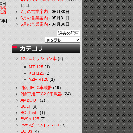
3日
11日
価格
7月の営業案内
-
06月30日
扱店
6月の営業案内
-
05月31日
記事
5月の営業案内
-
04月30日
過去の記事
125ccミッション車
(5)
MT-125
(1)
XSR125
(2)
YZF-R125
(1)
2輪用ETC車載器
(19)
2輪車用ETC2.0車載器
(24)
AMBOOT
(2)
BOLT
(8)
BOLTcafe
(1)
BW'ｓ125
(7)
BWSビーウイズ50FI
(3)
EC-03
(4)