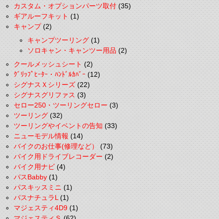
カスタム・オプションパーツ取付
(35)
ギアルーフキット
(1)
キャンプ
(2)
キャンプツーリング
(1)
ソロキャン・キャンツー用品
(2)
クールメッシュシート
(2)
ｸﾞﾘｯﾌﾟﾋｰﾀｰ・ﾊﾝﾄﾞﾙｶﾊﾞｰ
(12)
シグナスＸシリーズ
(22)
シグナスグリファス
(3)
セロー250・ツーリングセロー
(3)
ツーリング
(32)
ツーリングやイベントの告知
(33)
ニューモデル情報
(14)
バイクのお仕事(修理など）
(73)
バイク用ドライブレコーダー
(2)
バイク用ナビ
(4)
パスBabby
(1)
パスキッスミニ
(1)
パスナチュラL
(1)
マジェスティ4D9
(1)
マジェスティＳ
(62)