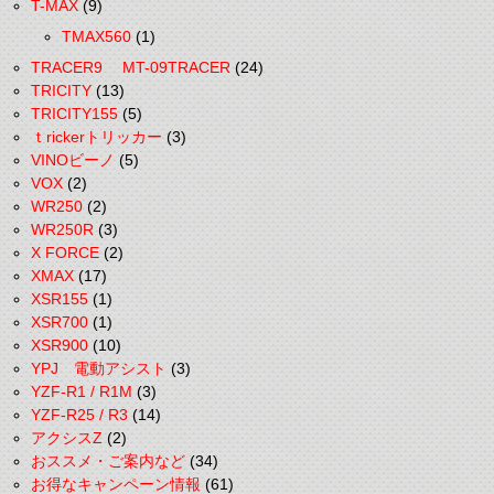
T-MAX
(9)
TMAX560
(1)
TRACER9 MT-09TRACER
(24)
TRICITY
(13)
TRICITY155
(5)
ｔrickerトリッカー
(3)
VINOビーノ
(5)
VOX
(2)
WR250
(2)
WR250R
(3)
X FORCE
(2)
XMAX
(17)
XSR155
(1)
XSR700
(1)
XSR900
(10)
YPJ 電動アシスト
(3)
YZF-R1 / R1M
(3)
YZF-R25 / R3
(14)
アクシスZ
(2)
おススメ・ご案内など
(34)
お得なキャンペーン情報
(61)