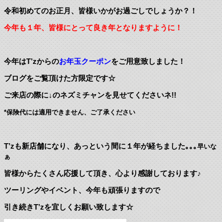
令和初めてのお正月、皆様いかがお過ごしでしょうか？！
今年も１年、皆様にとって良き年となりますように！
今年はT’zからの
お年玉クーポン
をご用意致しました！
ブログをご覧頂けた方限定です☆
ご来店の際に↓のネズミチャンを見せてくださいネ!!
*保険代には適用できません、ご了承ください
T’zも新店舗になり、あっという間に１年が経ちました｡｡｡
早いな
ぁ
皆様からたくさん応援して頂き、心より感謝しております♪
ツーリングやイベント、今年も頑張りますので
引き続きT’zを宜しくお願い致します☆