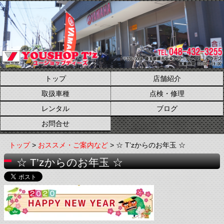
トップ
店舗紹介
取扱車種
点検・修理
レンタル
ブログ
お問合せ
トップ
>
おススメ・ご案内など
> ☆ T’zからのお年玉 ☆
☆ T’zからのお年玉 ☆